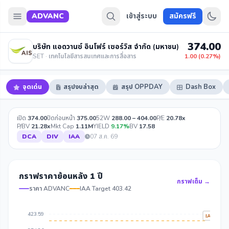
ADVANC
เข้าสู่ระบบ
สมัครฟรี
374.00
บริษัท แอดวานซ์ อินโฟร์ เซอร์วิส จำกัด (มหาชน)
SET · เทคโนโลยีสารสนเทศและการสื่อสาร
1.00 (0.27%)
จุดเด่น
สรุปงบล่าสุด
สรุป OPPDAY
Dash Box
เปิด
374.00
ปิดก่อนหน้า
375.00
52W
288.00 – 404.00
P/E
20.78x
P/BV
21.28x
Mkt Cap
1.11M
YIELD
9.17%
BV
17.58
DCA
DIV
IAA
07 ส.ค. 69
กราฟราคาย้อนหลัง 1 ปี
กราฟเต็ม →
ราคา ADVANC
IAA Target 403.42
423.59
IAA Targ