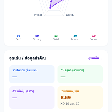
Invest
Divid.
66
59
13
40
19
Perf.
Strong
Divid.
Invest
Value
จุดเด่น / ข้อมูลสำคัญ
ดูงบเต็ม →
รายได้รวม (ล้านบาท)
กำไรสุทธิ (ล้านบาท)
—
—
กำไรต่อหุ้น (EPS)
เงินปันผล / หุ้น
—
8.69
XD 19 ส.ค. 69