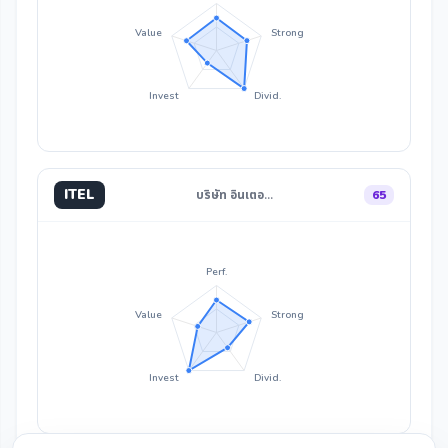
Value
Strong
Invest
Divid.
ITEL
บริษัท อินเตอ…
65
Perf.
Value
Strong
Invest
Divid.