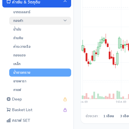
ค่าเงิน & วัตถุดิบ
บาทดอลลาร์
ทองคำ
น้ำมัน
ถ่านหิน
ค่าระวางเรือ
ทองแดง
เหล็ก
น้ำตาลทราย
ยางพารา
กาแฟ
Deep
Basket List
ช่วงเวลา :
1 เดือน
3 เดื
กราฟ SET