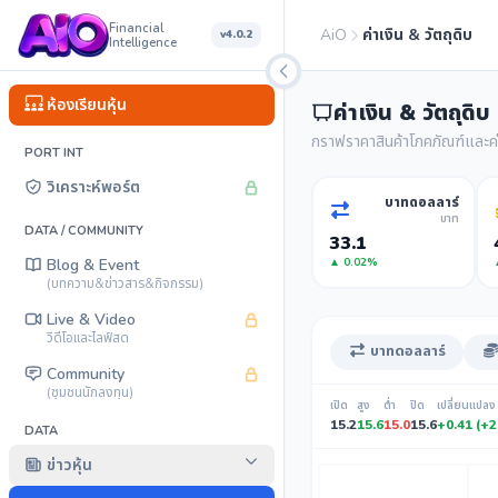
Financial
AiO
ค่าเงิน & วัตถุดิบ
v4.0.2
Intelligence
ห้องเรียนหุ้น
ค่าเงิน & วัตถุดิบ
กราฟราคาสินค้าโภคภัณฑ์และค่
PORT INT
วิเคราะห์พอร์ต
บาทดอลลาร์
บาท
DATA / COMMUNITY
33.1
▲ 0.02%
Blog & Event
(บทความ&ข่าวสาร&กิจกรรม)
Live & Video
วิดีโอและไลฟ์สด
บาทดอลลาร์
Community
(ชุมชนนักลงทุน)
เปิด
สูง
ต่ำ
ปิด
เปลี่ยนแปลง
15.2
15.6
15.0
15.6
+0.41 (+
DATA
ข่าวหุ้น