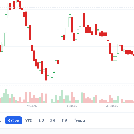
อน
6 เดือน
YTD
1 ปี
3 ปี
5 ปี
ทั้งหมด