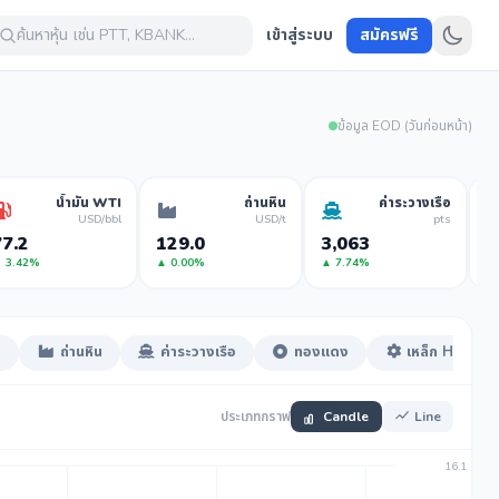
ค้นหาหุ้น เช่น PTT, KBANK...
เข้าสู่ระบบ
สมัครฟรี
ข้อมูล EOD (วันก่อนหน้า)
น้ำมัน WTI
ถ่านหิน
ค่าระวางเรือ
USD/bbl
USD/t
pts
7.2
129.0
3,063
1
 3.42%
▲ 0.00%
▲ 7.74%
▼
I
ถ่านหิน
ค่าระวางเรือ
ทองแดง
เหล็ก HRC
ประเภทกราฟ
Candle
Line