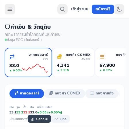
เข้าสู่ระบบ
สมัครฟรี
ค่าเงิน & วัตถุดิบ
กราฟราคาสินค้าโภคภัณฑ์และค่าเงิน
ข้อมูล EOD (วันก่อนหน้า)
บาทดอลลาร์
ทองคำ COMEX
ทองคำแ
บาท
USD/oz
4,341
67,900
33.0
▲ 2.33%
▲ 0.07%
▲ 0.00%
บาทดอลลาร์
ทองคำ COMEX
ทองคำแท่ง
เปิด
สูง
ต่ำ
ปิด
เปลี่ยนแปลง
33.1
33.2
32.9
33.0
+0.00 (+0.00%)
ประเภทกราฟ
Candle
Line