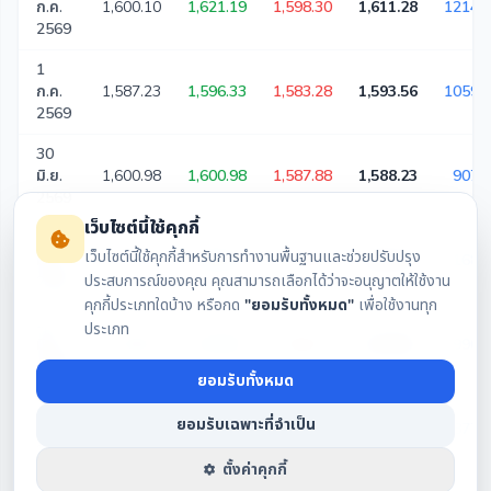
ก.ค.
1,600.10
1,621.19
1,598.30
1,611.28
12142
2569
1
ก.ค.
1,587.23
1,596.33
1,583.28
1,593.56
10590
2569
30
มิ.ย.
1,600.98
1,600.98
1,587.88
1,588.23
9071
2569
เว็บไซต์นี้ใช้คุกกี้
29
เว็บไซต์นี้ใช้คุกกี้สำหรับการทำงานพื้นฐานและช่วยปรับปรุง
มิ.ย.
1,576.95
1,595.23
1,576.00
1,591.24
11687
ประสบการณ์ของคุณ คุณสามารถเลือกได้ว่าจะอนุญาตให้ใช้งาน
2569
คุกกี้ประเภทใดบ้าง หรือกด
"ยอมรับทั้งหมด"
เพื่อใช้งานทุก
28
ประเภท
มิ.ย.
1,550.80
1,577.81
1,550.14
1,577.81
9966
2569
ยอมรับทั้งหมด
25
ยอมรับเฉพาะที่จำเป็น
มิ.ย.
1,548.27
1,549.82
1,537.96
1,542.34
8779
2569
ตั้งค่าคุกกี้