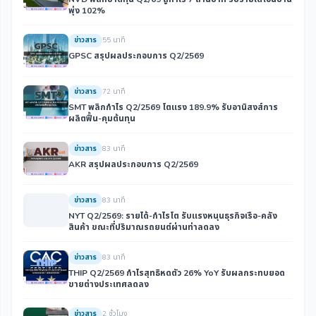
พุ่ง 102%
ข่าวสาร
55 นาที
GPSC สรุปผลประกอบการ Q2/2569
ข่าวสาร
72 นาที
SMT พลิกกำไร Q2/2569 โตแรง 189.9% รับอานิสงส์การ
ผลิตฟื้น-คุมต้นทุน
ข่าวสาร
83 นาที
AKR สรุปผลประกอบการ Q2/2569
ข่าวสาร
83 นาที
NYT Q2/2569: รายได้-กำไรโต รับแรงหนุนธุรกิจเรือ-คลัง
สินค้า ขณะที่ปริมาณรถยนต์ผ่านท่าลดลง
ข่าวสาร
83 นาที
THIP Q2/2569 กำไรสุทธิหดตัว 26% YoY รับผลกระทบยอด
ขายต่างประเทศลดลง
ข่าวสาร
2 ชั่วโมง