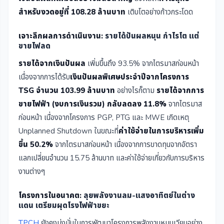
สำหรับงวดอยู่ที่ 108.28 ล้านบาท
เติบโตอย่างก้าวกระโดด
เจาะลึกผลการดำเนินงาน:
รายได้ปันผลหนุน กำไรโต แต่
ขายไฟลด
รายได้จากเงินปันผล
เพิ่มขึ้นถึง 93.5% จากไตรมาสก่อนหน้า
เนื่องจากการได้รับ
เงินปันผลพิเศษประจำปีจากโครงการ
TSG จำนวน 103.99 ล้านบาท
อย่างไรก็ตาม
รายได้จากการ
ขายไฟฟ้า (งบการเงินรวม) กลับลดลง 11.8%
จากไตรมาส
ก่อนหน้า เนื่องจากโครงการ PGP, PTG และ MWE เกิดเหตุ
Unplanned Shutdown ในขณะที่
ค่าใช้จ่ายในการบริหารเพิ่ม
ขึ้น 50.2%
จากไตรมาสก่อนหน้า เนื่องจากการขาดทุนจากอัตรา
แลกเปลี่ยนจำนวน 15.75 ล้านบาท และค่าใช้จ่ายเกี่ยวกับการบริหาร
งานต่างๆ
โครงการในอนาคต:
ลุยพลังงานลม-แสงอาทิตย์ในต่าง
แดน เตรียมผุดโรงไฟฟ้าขยะ
TPCH
ยังคงมุ่งมั่นในการพัฒนาโครงการพลังงานหมุนเวียนอย่าง