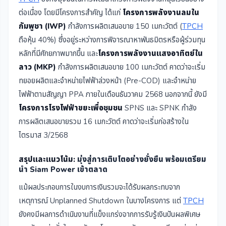
ต่อเนื่อง โดยมีโครงการสำคัญ ได้แก่
โครงการพลังงานลมใน
กัมพูชา (IWP)
กำลังการผลิตเสนอขาย 150 เมกะวัตต์ (
TPCH
ถือหุ้น 40%) ซึ่งอยู่ระหว่างการพิจารณาหาพันธมิตรหรือผู้ร่วมทุน
หลักที่มีศักยภาพมากขึ้น และ
โครงการพลังงานแสงอาทิตย์ใน
ลาว (MKP)
กำลังการผลิตเสนอขาย 100 เมกะวัตต์ คาดว่าจะเริ่ม
ทยอยผลิตและจำหน่ายไฟฟ้าล่วงหน้า (Pre-COD) และจำหน่าย
ไฟฟ้าตามสัญญา PPA ภายในเดือนธันวาคม 2568 นอกจากนี้ ยังมี
โครงการโรงไฟฟ้าขยะเพื่อชุมชน
SPNS และ SPNK กำลัง
การผลิตเสนอขายรวม 16 เมกะวัตต์ คาดว่าจะเริ่มก่อสร้างใน
ไตรมาส 3/2568
สรุปและแนวโน้ม:
มุ่งสู่การเติบโตอย่างยั่งยืน พร้อมเตรียม
นำ Siam Power เข้าตลาด
แม้ผลประกอบการในงบการเงินรวมจะได้รับผลกระทบจาก
เหตุการณ์ Unplanned Shutdown ในบางโครงการ แต่
TPCH
ยังคงมีผลการดำเนินงานที่แข็งแกร่งจากการรับรู้เงินปันผลพิเศษ