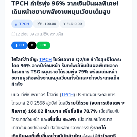
TPCH กำไรพุ่ง 96% จากเงินปันผลพิเศษ!
เดินหน้าขยายพลังงานหมุนเวียนเต็มสูบ
TPCH
P/E -100.00
YIELD 0.00
12 เดือน 09:20 น.
0 ความเห็น
แชร์
X
LINE
ไฮไลท์สำคัญ:
TPCH
โชว์ผลงาน Q2/68 กำไรสุทธิโตกระ
โดด 96% จากปีก่อนหน้า รับทรัพย์เงินปันผลพิเศษจาก
โครงการ TSG หนุนรายได้รวมพุ่ง 79% พร้อมเดินหน้า
ขยายธุรกิจพลังงานหมุนเวียนทั้งในและต่างประเทศเต็ม
กำลัง
บมจ. ทีพีซี เพาเวอร์ โฮลดิ้ง (
TPCH
) ประกาศผลประกอบการ
ไตรมาส 2 ปี 2568 สุดปัง! โดยมี
รายได้รวม (งบการเงินเฉพาะ
กิจการ) 166.02 ล้านบาท เพิ่มขึ้นถึง 78.7%
เมื่อเทียบกับ
ไตรมาสก่อนหน้า และ
เพิ่มขึ้น 95.9%
เมื่อเทียบกับไตรมาส
เดียวกันของปีก่อนหน้า ปัจจัยหลักมาจากการรับรู้
รายได้
เงินปันผลที่เพิ่มขึ้นอย่างมีนัยสำคัญ
ส่งผลให้
กำไรสุทธิ