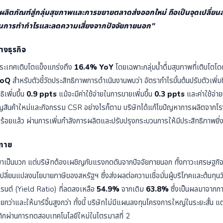
ลิตภัณฑ์สู่กลุ่มสุขภาพและการขยายตลาดส่งออกใหม่ ถือเป็นจุดเปลี่ยนส
นการทำกำไรและลดความเสี่ยงจากปัจจัยภายนอก"
างธุรกิจ
ระเทศเติบโตแข็งแกร่งถึง
16.4% YoY
โดยเฉพาะกลุ่มน้ำดื่มสุขภาพที่เติบโตโด
QoQ
สำหรับตัวชี้วัดประสิทธิภาพการดำเนินงานพบว่า อัตรากำไรขั้นต้นปรับตัวเพิ่มข
ิเพิ่มขึ้น
0.9 ppts
แม้จะมีค่าใช้จ่ายในการขายเพิ่มขึ้น
0.3 ppts
และค่าใช้จ่าย
สินค้าใหม่และกิจกรรม CSR อย่างไรก็ตาม บริษัทได้แก้ไขปัญหาการผลิตจากโ
้อยแล้ว ผ่านการเพิ่มกำลังการผลิตและปรับปรุงกระบวนการให้มีประสิทธิภาพยิ่งข
าทาย
ป็นบวก แต่บริษัทต้องเผชิญกับแรงกดดันจากปัจจัยภายนอก ทั้งภาวะเศรษฐกิจโ
ี่ยนแปลงนโยบายภาษีของสหรัฐฯ ซึ่งส่งผลต่อความเชื่อมั่นผู้บริโภคและต้นทุนวั
ูเรนต์ (Yield Ratio) ที่ลดลงเหลือ
54.9%
จากเดิม
63.8%
ซึ่งเป็นผลมาจากกา
ยกว่าและให้มาร์จิ้นสูงกว่า ทั้งนี้ บริษัทไม่มีแผนลงทุนโครงการใหญ่ในระยะสั้น 
ิกผ่านการทดสอบเทคโนโลยีใหม่ในไตรมาสที่ 2