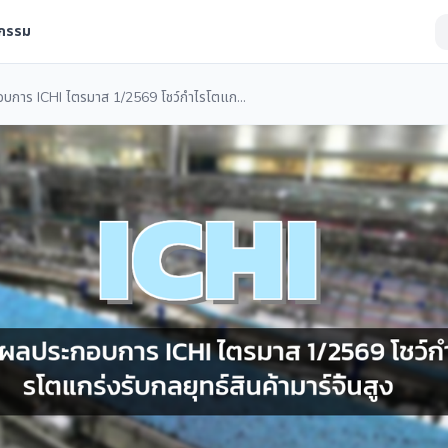
จกรรม
สรุปผลประกอบการ ICHI ไตรมาส 1/2569 โชว์กำไรโตแกร่งรับกลยุทธ์สินค้ามาร์จิ้นสูง