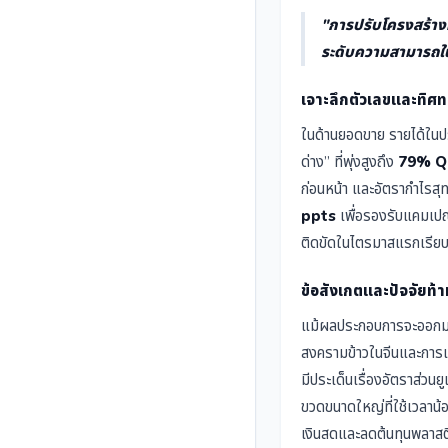
"การปรับโครงสร้างผ
ระดับความสามารถใ
เจาะลึกตัวเลขและทิศท
ในด้านยอดขาย รายได้ในป
ด่าง” ที่พุ่งสูงถึง
79% 
ก่อนหน้า และอัตรากำไรสุทธ
ppts
เพื่อรองรับแคมเปญ
ติดขัดในไตรมาสแรกเรียบร
ข้อสังเกตและปัจจัยท้
แม้ผลประกอบการจะออกมาเ
สงครามข้าวในจีนและการเปล
มีประเด็นเรื่องอัตราส่วนย
ขวดขนาดใหญ่ที่ใช้เวลาน้อ
เงินสดและลดต้นทุนพลาสต