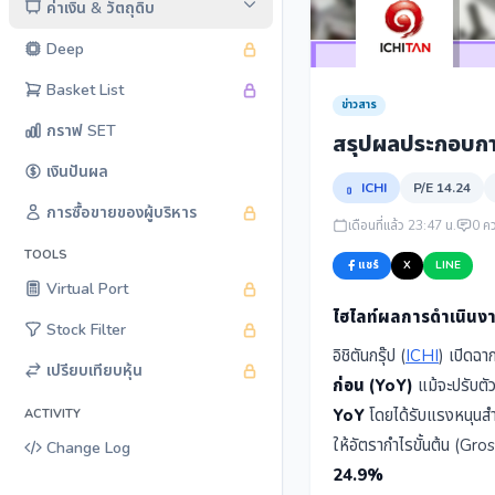
ค่าเงิน & วัตถุดิบ
Deep
Basket List
ข่าวสาร
กราฟ SET
สรุปผลประกอบการ 
เงินปันผล
ICHI
P/E 14.24
การซื้อขายของผู้บริหาร
เดือนที่แล้ว 23:47 น.
0 คว
TOOLS
แชร์
X
LINE
Virtual Port
ไฮไลท์ผลการดำเนินง
Stock Filter
อิชิตันกรุ๊ป (
ICHI
) เปิดฉา
เปรียบเทียบหุ้น
ก่อน (YoY)
แม้จะปรับตั
YoY
โดยได้รับแรงหนุนสำคั
ACTIVITY
ให้อัตรากำไรขั้นต้น (Gros
Change Log
24.9%