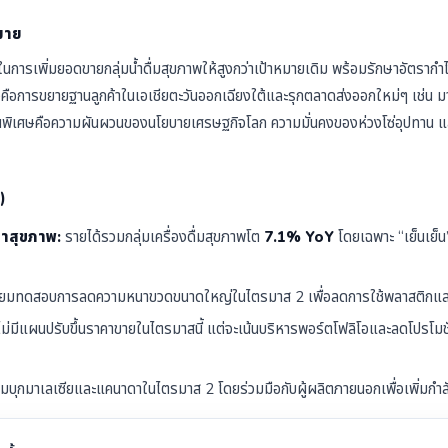
มาย
นในการเพิ่มยอดขายกลุ่มน้ำดื่มสุขภาพให้สูงกว่าเป้าหมายเดิม พร้อมรักษาอัตรากำไ
วคือการขยายฐานลูกค้าในเอเชียตะวันออกเฉียงใต้และรุกตลาดส่งออกใหม่ๆ เช่น 
ป็นพิเศษคือความผันผวนของนโยบายเศรษฐกิจโลก ความมั่นคงของห่วงโซ่อุปทาน แ
)
้าสุขภาพ:
รายได้รวมกลุ่มเครื่องดื่มสุขภาพโต
7.1% YoY
โดยเฉพาะ “เย็นเย็น”
ยมทดสอบการลดความหนาขวดขนาดใหญ่ในไตรมาส 2 เพื่อลดการใช้พลาสติกและ
ไม่มีแผนปรับขึ้นราคาขายในไตรมาสนี้ แต่จะเน้นบริหารพอร์ตโฟลิโอและลดโปรโมชั่
มบุกมาเลเซียและแคนาดาในไตรมาส 2 โดยร่วมมือกับผู้ผลิตภายนอกเพื่อเพิ่มกำ