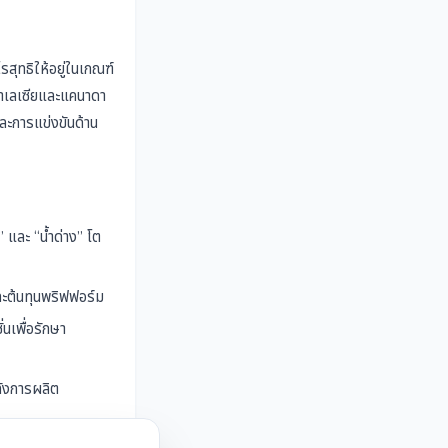
รสุทธิให้อยู่ในเกณฑ์
มาเลเซียและแคนาดา
ละการแข่งขันด้าน
 และ “น้ำด่าง” โต
ต้นทุนพริฟฟอร์ม
นเพื่อรักษา
ลังการผลิต