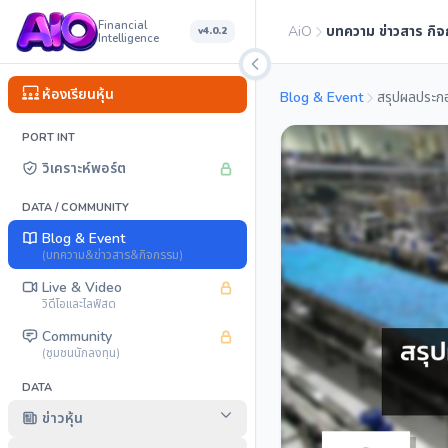
Financial
AiO
บทความ ข่าวสาร กิ
v4.0.2
Intelligence
ห้องเรียนหุ้น
Blog & Event
PORT INT
วิเคราะห์พอร์ต
DATA / COMMUNITY
Blog & Event
(บทความ&ข่าวสาร&กิจกรรม)
Live & Video
วิดีโอและไลฟ์สด
Community
(ชุมชนนักลงทุน)
DATA
ข่าวหุ้น