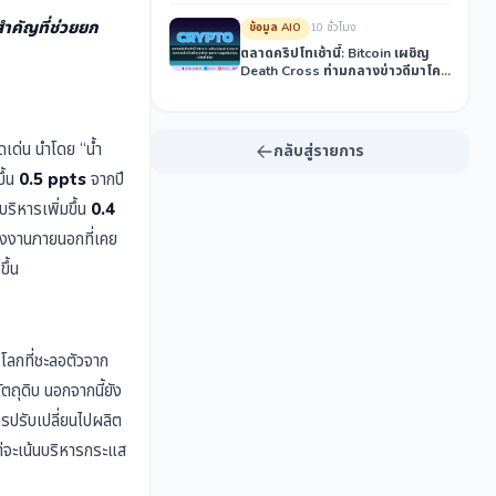
ำคัญที่ช่วยยก
ข้อมูล AIO
10 ชั่วโมง
ตลาดคริปโทเช้านี้: Bitcoin เผชิญ
Death Cross ท่ามกลางข่าวดีมาโคร
สหรัฐฯ และความคุมเข้มกฎระเบียบ
ทั่วโลก
ดเด่น นำโดย “น้ำ
กลับสู่รายการ
ึ้น
0.5 ppts
จากปี
บริหารเพิ่มขึ้น
0.4
รงงานภายนอกที่เคย
ึ้น
ลกที่ชะลอตัวจาก
ตถุดิบ นอกจากนี้ยัง
รปรับเปลี่ยนไปผลิต
แต่จะเน้นบริหารกระแส