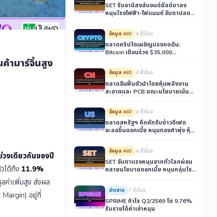
SET รับอานิสงส์บอนด์ยีลด์ขาลง
หนุนโรงไฟฟ้า-ไฟแนนซ์ จับตาปลด
ประธาน กสทช.
ข้อมูล AIO
4 ชั่วโมง
ตลาดคริปโตเผชิญแรงกดดัน:
Bitcoin เตือนร่วง $35,000
ท่ามกลางการปราบปรามทาง
ามาร์จิ้นสูง
กฎหมายและท่าที 'Trump Media' ที่
ข้อมูล AIO
4 ชั่วโมง
ถอยห่าง
ตลาดจีนฟื้นตัวนำโดยหุ้นพลังงาน
สะอาดและ PCB ขณะนโยบายเน้น
ความมั่นคงทางเทคโนโลยีและข้อมูล
ข้อมูล AIO
4 ชั่วโมง
ตลาดสหรัฐฯ คึกคักรับข่าวดีเฟด
ชะลอขึ้นดอกเบี้ย หนุนทองคำพุ่ง หุ้น
ไทยรับอานิสงส์บอนด์ยีลด์ขาลง
ข้อมูล AIO
4 ชั่วโมง
ช่วงเดียวกันของปี
SET จับตาแรงหนุนจากทั่วโลกผ่อน
วได้ถึง
11.9%
คลายนโยบายดอกเบี้ย หนุนกลุ่มโรง
ไฟฟ้า-ไฟแนนซ์ พร้อมลงทุนโครง
ลค่าเพิ่มสูง ส่งผล
ข่าย AI
ข่าวสาร
7 ชั่วโมง
Margin) อยู่ที่
SPRIME กำไร Q2/2569 โต 9.76%
รับรายได้ค่าเช่าหนุน