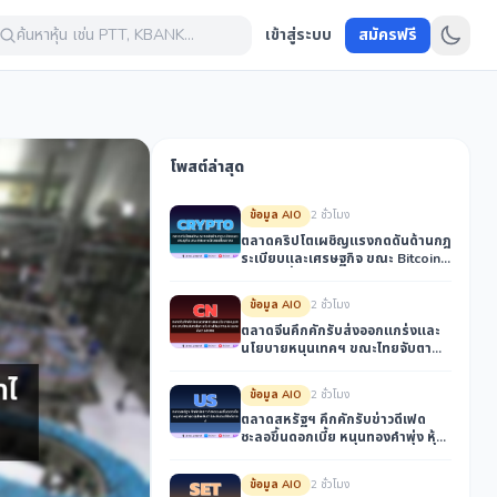
ค้นหาหุ้น เช่น PTT, KBANK...
เข้าสู่ระบบ
สมัครฟรี
โพสต์ล่าสุด
ข้อมูล AIO
2 ชั่วโมง
ตลาดคริปโตเผชิญแรงกดดันด้านกฎ
ระเบียบและเศรษฐกิจ ขณะ Bitcoin
มีความเสี่ยงขาลง
ข้อมูล AIO
2 ชั่วโมง
ตลาดจีนคึกคักรับส่งออกแกร่งและ
นโยบายหนุนเทคฯ ขณะไทยจับตา
โอกาสในห่วงโซ่อุปทาน AI และ
พลังงานสะอาด
ข้อมูล AIO
2 ชั่วโมง
ตลาดสหรัฐฯ คึกคักรับข่าวดีเฟด
ชะลอขึ้นดอกเบี้ย หนุนทองคำพุ่ง หุ้น
ไทยรับอานิสงส์บอนด์ยีลด์ขาลง
ข้อมูล AIO
2 ชั่วโมง