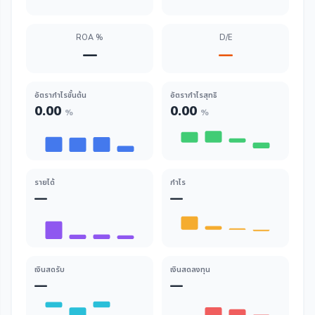
ROA %
D/E
—
—
อัตรากำไรขั้นต้น
อัตรากำไรสุทธิ
0.00
0.00
%
%
รายได้
กำไร
—
—
เงินสดรับ
เงินสดลงทุน
—
—