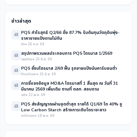
ข่าวล่าสุด
PQS กำไรสุทธิ Q2/66 ดิ่ง 87.7% รับต้นทุนวัตถุดิบพุ่ง-
ราคาขายแป้งตามไม่ทัน
fin
• 26 ก.ค. 69
สรุปภาพรวมผลประกอบการ PQS ไตรมาส 1/2569
oppday
• 25 มิ.ย. 69
PQS ชี้งบไตรมาส 2/69 ฟื้น รุกขายแป้งมันคาร์บอนต่ำ
thunhoon
• 25 มิ.ย. 69
การชี้แจงข้อมูล MD&A ไตรมาสที่ 1 สิ้นสุด ณ วันที่ 31
มีนาคม 2569 เพิ่มเติม ตามที่ ตลท. สอบถาม
set
• 22 พ.ค. 69
PQS ส่งสัญญาณผ่านจุดต่ำสุด รายได้ Q1/69 โต 40% ชู
Low Carbon Starch สร้างการเติบโตระยะยาว
mitihoon
• 18 พ.ค. 69