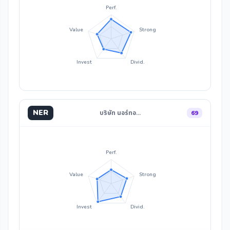
Perf.
Value
Strong
Invest
Divid.
NER
บริษัท นอร์ทอ…
69
Perf.
Value
Strong
Invest
Divid.