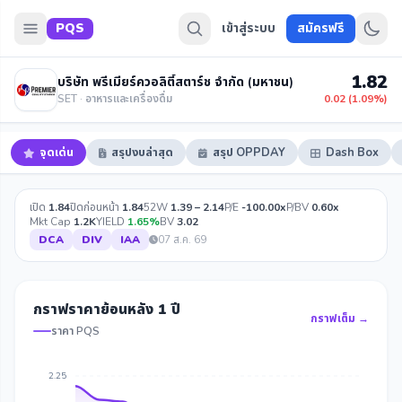
PQS
เข้าสู่ระบบ
สมัครฟรี
1.82
บริษัท พรีเมียร์ควอลิตี้สตาร์ช จำกัด (มหาชน)
SET · อาหารและเครื่องดื่ม
0.02 (1.09%)
จุดเด่น
สรุปงบล่าสุด
สรุป OPPDAY
Dash Box
เปิด
1.84
ปิดก่อนหน้า
1.84
52W
1.39 – 2.14
P/E
-100.00x
P/BV
0.60x
Mkt Cap
1.2K
YIELD
1.65%
BV
3.02
DCA
DIV
IAA
07 ส.ค. 69
กราฟราคาย้อนหลัง 1 ปี
กราฟเต็ม →
ราคา PQS
2.25