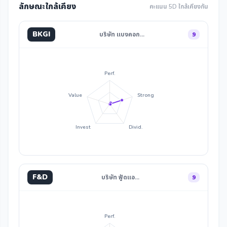
ลักษณะใกล้เคียง
คะแนน 5D ใกล้เคียงกัน
BKGI
บริษัท แบงคอก…
9
Perf.
Value
Strong
Invest
Divid.
F&D
บริษัท ฟู้ดแอ…
9
Perf.