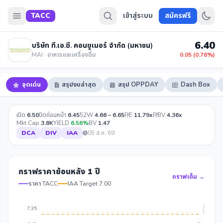
TACC
เข้าสู่ระบบ
สมัครฟรี
6.40
บริษัท ที.เอ.ซี. คอนซูเมอร์ จำกัด (มหาชน)
MAI · อาหารและเครื่องดื่ม
0.05 (0.78%)
จุดเด่น
สรุปงบล่าสุด
สรุป OPPDAY
Dash Box
เปิด
6.50
ปิดก่อนหน้า
6.45
52W
4.66 – 6.65
P/E
11.79x
P/BV
4.36x
Mkt Cap
3.8K
YIELD
6.56%
BV
1.47
DCA
DIV
IAA
05 ส.ค. 69
กราฟราคาย้อนหลัง 1 ปี
กราฟเต็ม →
ราคา TACC
IAA Target 7.00
7.35
IAA Ta