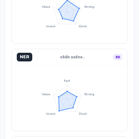
Value
Strong
Invest
Divid.
NER
บริษัท นอร์ทอ…
69
Perf.
Value
Strong
Invest
Divid.