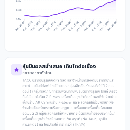
6.40
5.45
4.50
ก.ย. 2568
ต.ค. 2568
ธ.ค. 2568
ม.ค. 2569
มี.ค. 2569
เม.ย. 2569
มิ.ย. 2569
ก.ค. 2569
ส.ค. 2568
พ.ย. 2568
ก.พ. 2569
พ.ค. 2569
ส.ค. 2569
หุ้นปันผลสม่ำเสมอ เติบโตต่อเนื่อง
ขยายสาขาทั่วไทย
TACC ประกอบธุรกิจจัดหา ผลิต และจำหน่ายเครื่องดื่มประเภทชาและ
กาแฟ และสินค้าไลฟสไตล์ โดยแบ่งกลุ่มผลิตภัณฑ์ของบริษัทได้ 2 กลุ่ม
ดังนี้ 1) กลุ่มผลิตภัณฑ์ที่ร่วมพัฒนากับพันธมิตรทางธุรกิจ ได้แก่ เครื่อง
ดื่มในโถกดในร้าน 7-Eleven, เครื่องดื่มปรุงสำเร็จชนิดผงที่จัดจำหน่าย
ให้กับร้าน All Cafe ในร้าน 7-Eleven และผลิตภัณฑ์ที่ร่วมพัฒนาเพื่อ
จำหน่ายเป็นครั้งคราวหรือตามฤดูกาล, เครื่องกดเครื่องดื่มร้อนแบบ
อัตโนมัติ 2) กลุ่มผลิตภัณฑ์ที่จำหน่ายภายใต้ตราสินค้าของบริษัท ได้แก่
เครื่องดื่มปรุงสำเร็จชนิดผงตรา "ณ อรุณ" (Na-Arun), ธุรกิจ
คาแรคเตอร์ และไซรัปผลไม้ ตรา ทรีว่า (TRIVA)