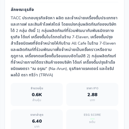
ลักษณะธุรกิจ
TACC ประกอบธุรกิจจัดหา ผลิต และจำหน่ายเครื่องดื่มประเภทชา
และกาแฟ และสินค้าไลฟสไตล์ โดยแบ่งกลุ่มผลิตภัณฑ์ของบริษัท
ได้ 2 กลุ่ม ดังนี้ 1) กลุ่มผลิตภัณฑ์ที่ร่วมพัฒนากับพันธมิตรทาง
ธุรกิจ ได้แก่ เครื่องดื่มในโถกดในร้าน 7-Eleven, เครื่องดื่มปรุง
สำเร็จชนิดผงที่จัดจำหน่ายให้กับร้าน All Cafe ในร้าน 7-Eleven
และผลิตภัณฑ์ที่ร่วมพัฒนาเพื่อจำหน่ายเป็นครั้งคราวหรือตาม
ฤดูกาล, เครื่องกดเครื่องดื่มร้อนแบบอัตโนมัติ 2) กลุ่มผลิตภัณฑ์
ที่จำหน่ายภายใต้ตราสินค้าของบริษัท ได้แก่ เครื่องดื่มปรุงสำเร็จ
ชนิดผงตรา "ณ อรุณ" (Na-Arun), ธุรกิจคาแรคเตอร์ และไซรัป
ผลไม้ ตรา ทรีว่า (TRIVA)
จำนวนหุ้น
ราคา IPO
0.6K
2.88
ล้านหุ้น
บาท
ราคาล่าสุด
ESG SCORE
6.40
ระดับ
บาท