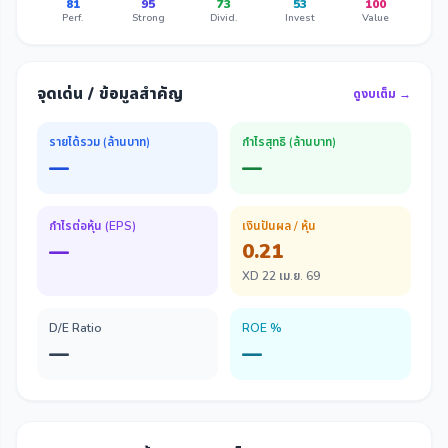
81
95
73
53
100
Perf.
Strong
Divid.
Invest
Value
จุดเด่น / ข้อมูลสำคัญ
ดูงบเต็ม →
รายได้รวม (ล้านบาท)
กำไรสุทธิ (ล้านบาท)
—
—
กำไรต่อหุ้น (EPS)
เงินปันผล / หุ้น
—
0.21
XD 22 เม.ย. 69
D/E Ratio
ROE %
—
—