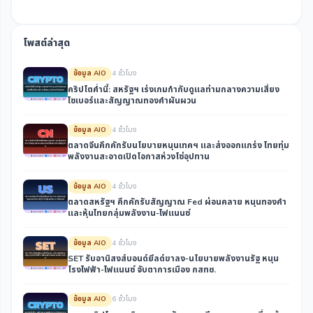
โพสต์ล่าสุด
ข้อมูล AIO
4 ชั่วโมง
คริปโตค่ำนี้: สหรัฐฯ เร่งเกมกำกับดูแลท่ามกลางความเสี่ยง
ไซเบอร์และสัญญาณทองคำผันผวน
ข้อมูล AIO
4 ชั่วโมง
ตลาดจีนคึกคักรับนโยบายหนุนเทคฯ และส่งออกแกร่ง ไทยทุ่ม
พลังงานสะอาดเปิดโอกาสห่วงโซ่อุปทาน
ข้อมูล AIO
4 ชั่วโมง
ตลาดสหรัฐฯ คึกคักรับสัญญาณ Fed ผ่อนคลาย หนุนทองคำ
และหุ้นไทยกลุ่มพลังงาน-ไฟแนนซ์
ข้อมูล AIO
4 ชั่วโมง
SET รับอานิสงส์บอนด์ยีลด์ขาลง-นโยบายพลังงานรัฐ หนุน
โรงไฟฟ้า-ไฟแนนซ์ จับตาการเมือง กสทช.
ข้อมูล AIO
6 ชั่วโมง