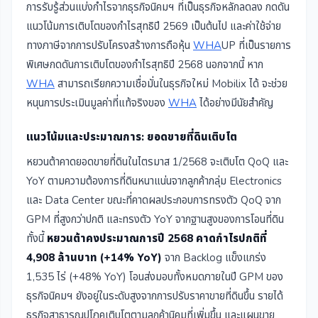
การรับรู้ส่วนแบ่งกำไรจากธุรกิจนิคมฯ ที่เป็นธุรกิจหลักลดลง กดดัน
แนวโน้มการเติบโตของกำไรสุทธิปี 2569 เป็นต้นไป และค่าใช้จ่าย
ทางภาษีจากการปรับโครงสร้างการถือหุ้น
WHA
UP ที่เป็นรายการ
พิเศษกดดันการเติบโตของกำไรสุทธิปี 2568 นอกจากนี้ หาก
WHA
สามารถเรียกความเชื่อมั่นในธุรกิจใหม่ Mobilix ได้ จะช่วย
หนุนการประเมินมูลค่าที่แท้จริงของ
WHA
ได้อย่างมีนัยสำคัญ
แนวโน้มและประมาณการ: ยอดขายที่ดินเติบโต
หยวนต้าคาดยอดขายที่ดินในไตรมาส 1/2568 จะเติบโต QoQ และ
YoY ตามความต้องการที่ดินหนาแน่นจากลูกค้ากลุ่ม Electronics
และ Data Center ขณะที่คาดผลประกอบการทรงตัว QoQ จาก
GPM ที่สูงกว่าปกติ และทรงตัว YoY จากฐานสูงของการโอนที่ดิน
ทั้งนี้
หยวนต้าคงประมาณการปี 2568 คาดกำไรปกติที่
4,908 ล้านบาท (+14% YoY)
จาก Backlog แข็งแกร่ง
1,535 ไร่ (+48% YoY) โอนส่งมอบทั้งหมดภายในปี GPM ของ
ธุรกิจนิคมฯ ยังอยู่ในระดับสูงจากการปรับราคาขายที่ดินขึ้น รายได้
ธุรกิจสาธารณูปโภคเติบโตตามลูกค้านิคมที่เพิ่มขึ้น และแผนขาย