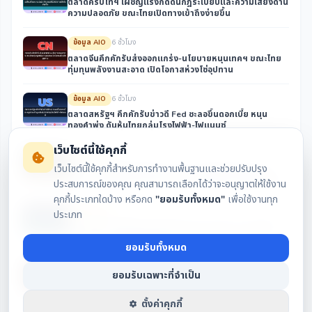
ตลาดคริปโทฯ เผชิญแรงกดดันกฎระเบียบและความเสี่ยงด้าน
ความปลอดภัย ขณะไทยเปิดทางเข้าถึงง่ายขึ้น
ข้อมูล AIO
6 ชั่วโมง
ตลาดจีนคึกคักรับส่งออกแกร่ง-นโยบายหนุนเทคฯ ขณะไทย
ทุ่มทุนพลังงานสะอาด เปิดโอกาสห่วงโซ่อุปทาน
ข้อมูล AIO
6 ชั่วโมง
ตลาดสหรัฐฯ คึกคักรับข่าวดี Fed ชะลอขึ้นดอกเบี้ย หนุน
ทองคำพุ่ง ดันหุ้นไทยกลุ่มโรงไฟฟ้า-ไฟแนนซ์
เว็บไซต์นี้ใช้คุกกี้
ข้อมูล AIO
6 ชั่วโมง
เว็บไซต์นี้ใช้คุกกี้สำหรับการทำงานพื้นฐานและช่วยปรับปรุง
SET รับอานิสงส์บอนด์ยีลด์ขาลง หนุนโรงไฟฟ้า-ไฟแนนซ์
จับตาการเมืองปลดประธาน กสทช. และนโยบายพลังงานรัฐ
ประสบการณ์ของคุณ คุณสามารถเลือกได้ว่าจะอนุญาตให้ใช้งาน
คุกกี้ประเภทใดบ้าง หรือกด
"ยอมรับทั้งหมด"
เพื่อใช้งานทุก
ข้อมูล AIO
9 ชั่วโมง
ประเภท
ตลาดคริปโตเผชิญแรงกดดันด้านกฎระเบียบและเศรษฐกิจ
ขณะ Bitcoin มีความเสี่ยงขาลง
ยอมรับทั้งหมด
ข้อมูล AIO
9 ชั่วโมง
ยอมรับเฉพาะที่จำเป็น
ตลาดจีนคึกคักรับส่งออกแกร่งและนโยบายหนุนเทคฯ ขณะ
ไทยจับตาโอกาสในห่วงโซ่อุปทาน AI และพลังงานสะอาด
ตั้งค่าคุกกี้