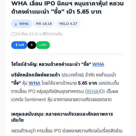
WHA เลื่อน IPO นิคมฯ หนุนราคาหุ้น! หยวน
ต้าคงคำแนะนำ "ซื้อ" เป้า 5.65 บาท
WHA
P/E 16.16
YIELD 4.27
16 เดือน 13:21 น.
0 ความเห็น
แชร์
X
LINE
ไฮไลท์สำคัญ: หยวนต้าคงคำแนะนำ "ซื้อ"
WHA
บริษัทหลักทรัพย์หยวนต้า
(ประเทศไทย) จำกัด คงคำแนะนำ
"ซื้อ"
หุ้น
WHA
โดยให้ราคาเป้าหมาย
5.65 บาท
มองประเด็น
การเลื่อน IPO กลุ่มธุรกิจนิคมอุตสาหกรรม (
WHA
ID) เป็นผล
บวกต่อ Sentiment หุ้น จากการคลายความกังวลของตลาด
เหตุผลสนับสนุน: คลายความกังวลและศักยภาพการ
เติบโต
หยวนต้าระบุว่า การเลื่อน IPO ช่วยคลายความกังวลในเรื่องสัดส่วน