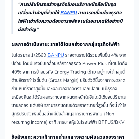
"การปรับโครงสร้างธุรกิจในอเมริกาเหนือถือเป็นจุด
เปลี่ยนสำคัญที่ช่วยให้
BANPU
สามารถเชื่อมโยงธุรกิจ
ไฟฟ้าเข้ากับความต้องการพลังงานในอนาคตได้อย่างมี
นัยสำคัญ"
ผลการดำเนินงาน: รายได้โตแกร่งจากกลุ่มธุรกิจไฟฟ้า
ในไตรมาส 1/2569
BANPU
รายงานรายได้รวมเพิ่มขึ้น 4% จาก
ปีก่อน โดยมีแรงขับเคลื่อนหลักจากธุรกิจ Power Plus ที่เติบโตถึง
40% จากการย้ายธุรกิจ Energy Trading เข้ามาอยู่ภายใต้กลุ่มนี้
ด้านอัตรากำไรขั้นต้น (Gross Margin) ปรับตัวดีขึ้นจากภาวะตลาด
ถ่านหินที่ราคาสูงขึ้นและผลบวกจากอัตราแลกเปลี่ยน แม้ธุรกิจ
เหมืองหินจะได้รับผลกระทบจากฝนตกหนักในอินโดนีเซียจนปริมาณ
ขายลดลง แต่บริษัทสามารถชดเชยด้วยราคาขายที่สูงขึ้น ทั้งนี้ กำไร
สุทธิปรับตัวเพิ่มขึ้นอย่างมีนัยสำคัญจากรายการพิเศษ (Non-
recurring income) อาทิ การขายหุ้นในโรงไฟฟ้า BPPUS/BKV
ข้อสังเกต: ความท้าทายท่ามกลางความผันผวนของราคา