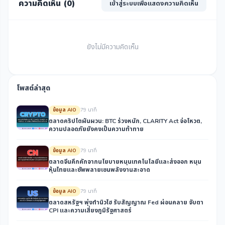
ความคิดเห็น (
0
)
เข้าสู่ระบบเพื่อแสดงความคิดเห็น
ยังไม่มีความคิดเห็น
โพสต์ล่าสุด
ข้อมูล AIO
79 นาที
ตลาดคริปโตผันผวน: BTC ร่วงหนัก, CLARITY Act จ่อโหวต,
ความปลอดภัยยังคงเป็นความท้าทาย
ข้อมูล AIO
79 นาที
ตลาดจีนคึกคักจากนโยบายหนุนเทคโนโลยีและส่งออก หนุน
หุ้นไทยและซัพพลายเชนพลังงานสะอาด
ข้อมูล AIO
79 นาที
ตลาดสหรัฐฯ พุ่งทำนิวไฮ รับสัญญาณ Fed ผ่อนคลาย จับตา
CPI และความเสี่ยงภูมิรัฐศาสตร์