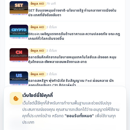
ข้อมูล AIO
79 นาที
SET รับแรงหนุนต่างชาติ-นโยบายรัฐ ท่ามกลางการเมืองใน
ประเทศที่ยังต้องจับตา
ข้อมูล AIO
3 ชั่วโมง
Bitcoin เผชิญแรงกดดันด้านราคาและความปลอดภัย ขณะกฎ
เกณฑ์ทั่วโลกเข้มงวดขึ้น
ข้อมูล AIO
3 ชั่วโมง
ตลาดจีนคึกคักจากนโยบายหนุนเทคโนโลยีและส่งออก หนุน
หุ้นไทยและซัพพลายเชนพลังงานสะอาด
ข้อมูล AIO
3 ชั่วโมง
ตลาดสหรัฐฯ พุ่งทำนิวไฮ รับสัญญาณ Fed ผ่อนคลาย นัก
ลงทุนไทยจับตา CPI สัปดาห์หน้า
เว็บไซต์นี้ใช้คุกกี้
ข้อมูล AIO
3 ชั่วโมง
เว็บไซต์นี้ใช้คุกกี้สำหรับการทำงานพื้นฐานและช่วยปรับปรุง
ตลาดหุ้นไทยรับแรงหนุนจากปัจจัยต่างประเทศและนโยบายรัฐ
ท่ามกลางการเมืองในประเทศที่ยังต้องจับตา
ประสบการณ์ของคุณ คุณสามารถเลือกได้ว่าจะอนุญาตให้ใช้งาน
คุกกี้ประเภทใดบ้าง หรือกด
"ยอมรับทั้งหมด"
เพื่อใช้งานทุก
ข้อมูล AIO
6 ชั่วโมง
ประเภท
ความปลอดภัยคริปโตและกฎระเบียบคือประเด็นร้อน นักลงทุน