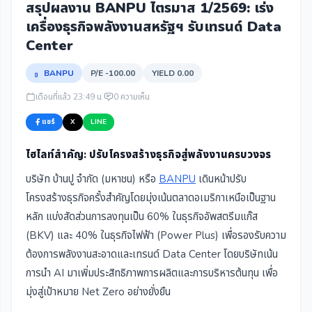
สรุปผลงาน BANPU ไตรมาส 1/2569: เร่ง
เครื่องธุรกิจพลังงานสหรัฐฯ รับเทรนด์ Data
Center
BANPU
P/E -100.00
YIELD 0.00
เดือนที่แล้ว 23:49 น.
0 ความเห็น
แชร์
X
LINE
ไฮไลท์สำคัญ: ปรับโครงสร้างธุรกิจสู่พลังงานครบวงจร
บริษัท บ้านปู จำกัด (มหาชน) หรือ
BANPU
เดินหน้าปรับ
โครงสร้างธุรกิจครั้งสำคัญโดยมุ่งเน้นตลาดอเมริกาเหนือเป็นฐาน
หลัก แบ่งสัดส่วนการลงทุนเป็น 60% ในธุรกิจอัพสตรีมแก๊ส
(BKV) และ 40% ในธุรกิจไฟฟ้า (Power Plus) เพื่อรองรับความ
ต้องการพลังงานสะอาดและเทรนด์ Data Center โดยบริษัทเน้น
การนำ AI มาเพิ่มประสิทธิภาพการผลิตและการบริหารต้นทุน เพื่อ
มุ่งสู่เป้าหมาย Net Zero อย่างยั่งยืน