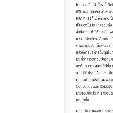
ไตรมาส 2 แล้วก็เราก็ Re
8% เมื่อเทียบกับ อ่า 9 เ
หลัก ๆ เลยก็ Demand ในกล
เป็นของในประเทศรวมถึง ต่
งั้นก็อาจจะทำให้เราเน้น
เกรด Medical Grade สำหร
ภาพรวมของ เม็ดพลาสติกขอ
แล้วก็การบริหารต้นทุนในการ
มา ที่ราคาวัตถุดิบมีความ
ลดต้นทุนการผลิตได้ดีขึ้น
การทำกำไรในส่วนของเม็ดพ
ในขณะที่เรายังมีส่วน อ่
Consolidation รวมของ อ
มาของปีที่แล้ว ที่เรายังม
เติบโตขึ้น
เทรนด์ในส่วนของ Looking