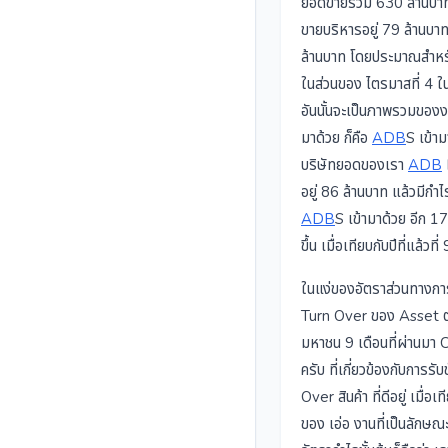
ยอดขายรวม 630 ล้านบาท มี
ขายบริหารอยู่ 79 ล้านบาท
ล้านบาท โดยประมาณสำหรับ 9
ในส่วนของ ไตรมาสที่ 4 ในปี
อันนั้นจะเป็นภาพรวมของงบ
มาด้วย ก็คือ
ADB
S เข้า
บริษัทยอดของเรา
ADB
B
อยู่ 86 ล้านบาท แล้วมีกำไ
ADB
S เข้ามาด้วย อีก 1
ขึ้น เมื่อเทียบกับปีที่แล้วท
ในแง่ของอัตราส่วนทางการ
Turn Over ของ Asset ต่
มหาชน 9 เดือนที่ผ่านมา C
ครับ ที่เกี่ยวข้องกับการร
Over สินค้า ที่ดีอยู่ เมื
ของ เอ่อ งานที่เป็นลักษณ