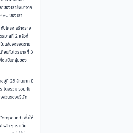
หลักของเรายังมาจาก
ิก PVC ของเรา
 กับโครง สร้างราย
ไตรมาสที่ 2 แล้วก็
ถ้าในแง่ของยอดขาย
เทียบกับไตรมาสที่ 3
็จะเป็นกลุ่มของ
ยู่ที่ 28 ล้านบาท มี
กำไร โดยรวม รวมกับ
ของส่วนของบริษัท
 Compound เพื่อให้
ฑ์หลัก ๆ เราเนี่ย