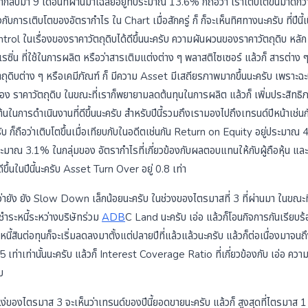
รากลับมา 9 เดือนที่ผ่านมาเฉลี่ยอยู่ที่ประมาณ 13.6% ก็ถือว่า เราเติบโตขึ้นมาดีกว
องกับการเติบโตของอัตรากำไร ใน Chart เมื่อสักครู่ ก็ ก็จะเห็นทิศทางนะครับ ที่ปีนี้เ
rol ในเรื่องของราคาวัตถุดิบได้ดีขึ้นนะครับ ความผันผวนของราคาวัตถุดิบ หลัก ๆ
 เรซิ่น ที่ใช้ในการผลิต หรือว่าสารเติมแต่งต่าง ๆ พลาสติไซเซอร์ แล้วก็ สารต่าง 
คาวัตถุดิบต่าง ๆ หรือเคมีภัณฑ์ ก็ มีความ Asset มีเสถียรภาพมากขึ้นนะครับ เพราะฉะ
อง ราคาวัตถุดิบ ในขณะที่เราก็พยายามลดต้นทุนในการผลิต แล้วก็ เพิ่มประสิทธิ
ต้นในการดำเนินงานที่ดีขึ้นนะครับ สำหรับปีนี้รวมถึงเรามองไปถึงเทรนด์ปีหน้าเช่น
รับ ก็ถือว่าเติบโตขึ้นเมื่อเทียบกับในอดีตเช่นกัน Return on Equity อยู่ประมาณ
าณ 3.1% ในกลุ่มของ อัตรากำไรที่เกี่ยวข้องกับผลตอบแทนให้กับผู้ถือหุ้น และก็
ีขึ้นในปีนี้นะครับ Asset Turn Over อยู่ 0.8 เท่า
ว่ายัง ยัง Slow Down เล็กน้อยนะครับ ในช่วงของไตรมาสที่ 3 ที่ผ่านมา ในขณะที่
ับชำระหนี้ระหว่างบริษัทร่วม
ADB
C Land นะครับ เอ่อ แล้วก็โอนกิจการกันเรียบร้อ
 หนี้สินต่อทุนก็จะเริ่มลดลงมาตั้งแต่ปลายปีที่แล้วแล้วนะครับ แล้วก็ต่อเนื่องมาจนถึง
่ 0.5 เท่าเท่านั้นนะครับ แล้วก็ Interest Coverage Ratio ที่เกี่ยวข้องกับ เอ่อ
บ
ง่ของไตรมาส 3 จะเห็นว่าเทรนด์ของปีนี้ยอดขายนะครับ แล้วก็ สูงสุดที่ไตรมาส