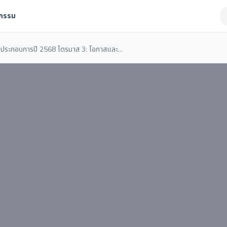
จกรรม
ADB สรุปผลประกอบการปี 2568 ไตรมาส 3: โอกาสและการเติบโตในตลาดเม็ดพลาสติก