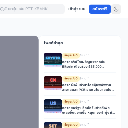
ค้นหาหุ้น เช่น PTT, KBANK...
เข้าสู่ระบบ
สมัครฟรี
โพสต์ล่าสุด
ข้อมูล AIO
94 นาที
ตลาดคริปโตเผชิญแรงกดดัน:
Bitcoin เตือนร่วง $35,000
ท่ามกลางการปราบปรามทาง
กฎหมายและท่าที 'Trump Media' ที่
ข้อมูล AIO
94 นาที
ถอยห่าง
ตลาดจีนฟื้นตัวนำโดยหุ้นพลังงาน
สะอาดและ PCB ขณะนโยบายเน้น
ความมั่นคงทางเทคโนโลยีและข้อมูล
ข้อมูล AIO
94 นาที
ตลาดสหรัฐฯ คึกคักรับข่าวดีเฟด
ชะลอขึ้นดอกเบี้ย หนุนทองคำพุ่ง หุ้น
ไทยรับอานิสงส์บอนด์ยีลด์ขาลง
ข้อมูล AIO
94 นาที