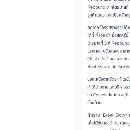
Rebound จากไตรมาสที่ 2 เ
ลูกค้าในประเทศเป็นหลักอย
ถัดจาก โครงสร้างรายได้เ
ได้ที่ ที่ เอ่อ นำเมื่อสักค
ไตรมาสที่ 3 ก็ Rebound 
เราอาจจะปรับลดลงมาจากปีท
ปีที่แล้ว สัดส่วนของ Ind
Real Estate สักประมาณ 6
นอกเหนือจากอัตรากำไรขั้น
ค่าใช้จ่ายขายและบริหารรว
งบ Consolidation อยู่ที่
ย่อยด้วย
ถ้าเรามา Break Down ใน
เห็นได้ชัดก่อนว่า ใน ในกลุ