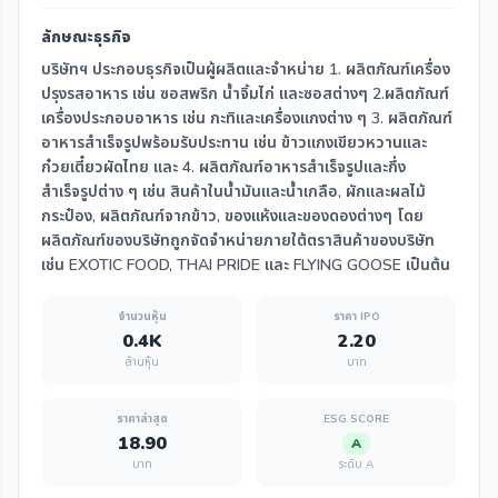
ลักษณะธุรกิจ
บริษัทฯ ประกอบธุรกิจเป็นผู้ผลิตและจำหน่าย 1. ผลิตภัณฑ์เครื่อง
ปรุงรสอาหาร เช่น ซอสพริก น้ำจิ้มไก่ และซอสต่างๆ 2.ผลิตภัณฑ์
เครื่องประกอบอาหาร เช่น กะทิและเครื่องแกงต่าง ๆ 3. ผลิตภัณฑ์
อาหารสำเร็จรูปพร้อมรับประทาน เช่น ข้าวแกงเขียวหวานและ
ก๋วยเตี๋ยวผัดไทย และ 4. ผลิตภัณฑ์อาหารสำเร็จรูปและกึ่ง
สำเร็จรูปต่าง ๆ เช่น สินค้าในน้ำมันและน้ำเกลือ, ผักและผลไม้
กระป๋อง, ผลิตภัณฑ์จากข้าว, ของแห้งและของดองต่างๆ โดย
ผลิตภัณฑ์ของบริษัทถูกจัดจำหน่ายภายใต้ตราสินค้าของบริษัท
เช่น EXOTIC FOOD, THAI PRIDE และ FLYING GOOSE เป็นต้น
จำนวนหุ้น
ราคา IPO
0.4K
2.20
ล้านหุ้น
บาท
ราคาล่าสุด
ESG SCORE
18.90
A
บาท
ระดับ A