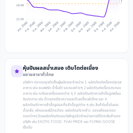
IAA Tar
16.46
12.35
ก.ย. 2568
ต.ค. 2568
ธ.ค. 2568
ม.ค. 2569
มี.ค. 2569
เม.ย. 2569
มิ.ย. 2569
ก.ค. 2569
ส.ค. 2568
พ.ย. 2568
ก.พ. 2569
พ.ค. 2569
ส.ค. 2569
หุ้นปันผลสม่ำเสมอ เติบโตต่อเนื่อง
ขยายสาขาทั่วไทย
บริษัทฯ ประกอบธุรกิจเป็นผู้ผลิตและจำหน่าย 1. ผลิตภัณฑ์เครื่องปรุงรส
อาหาร เช่น ซอสพริก น้ำจิ้มไก่ และซอสต่างๆ 2.ผลิตภัณฑ์เครื่องประกอบ
อาหาร เช่น กะทิและเครื่องแกงต่าง ๆ 3. ผลิตภัณฑ์อาหารสำเร็จรูปพร้อม
รับประทาน เช่น ข้าวแกงเขียวหวานและก๋วยเตี๋ยวผัดไทย และ 4.
ผลิตภัณฑ์อาหารสำเร็จรูปและกึ่งสำเร็จรูปต่าง ๆ เช่น สินค้าในน้ำมันและ
น้ำเกลือ, ผักและผลไม้กระป๋อง, ผลิตภัณฑ์จากข้าว, ของแห้งและของ
ดองต่างๆ โดยผลิตภัณฑ์ของบริษัทถูกจัดจำหน่ายภายใต้ตราสินค้าของ
บริษัท เช่น EXOTIC FOOD, THAI PRIDE และ FLYING GOOSE
เป็นต้น