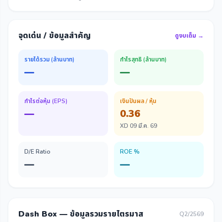
จุดเด่น / ข้อมูลสำคัญ
ดูงบเต็ม →
รายได้รวม (ล้านบาท)
กำไรสุทธิ (ล้านบาท)
—
—
กำไรต่อหุ้น (EPS)
เงินปันผล / หุ้น
—
0.36
XD 09 มี.ค. 69
D/E Ratio
ROE %
—
—
Dash Box — ข้อมูลรวมรายไตรมาส
Q2/2569