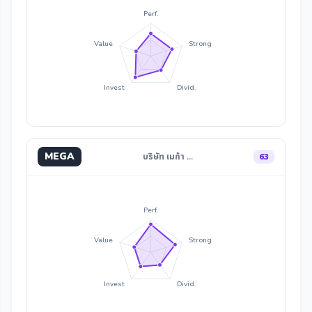
Perf.
Value
Strong
Invest
Divid.
MEGA
บริษัท เมก้า …
63
Perf.
Value
Strong
Invest
Divid.