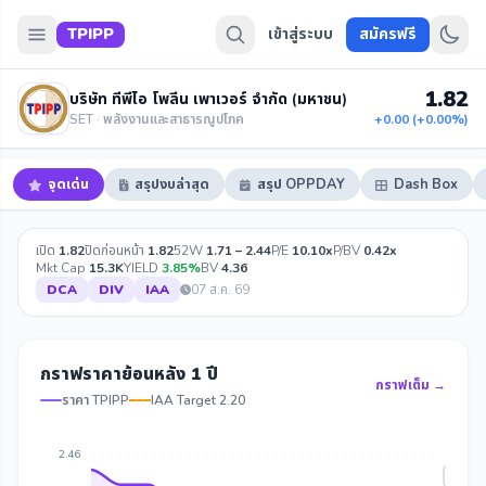
TPIPP
เข้าสู่ระบบ
สมัครฟรี
1.82
บริษัท ทีพีไอ โพลีน เพาเวอร์ จำกัด (มหาชน)
SET · พลังงานและสาธารณูปโภค
+0.00 (+0.00%)
จุดเด่น
สรุปงบล่าสุด
สรุป OPPDAY
Dash Box
เปิด
1.82
ปิดก่อนหน้า
1.82
52W
1.71 – 2.44
P/E
10.10x
P/BV
0.42x
Mkt Cap
15.3K
YIELD
3.85%
BV
4.36
DCA
DIV
IAA
07 ส.ค. 69
กราฟราคาย้อนหลัง 1 ปี
กราฟเต็ม →
ราคา TPIPP
IAA Target 2.20
2.46
IAA Ta