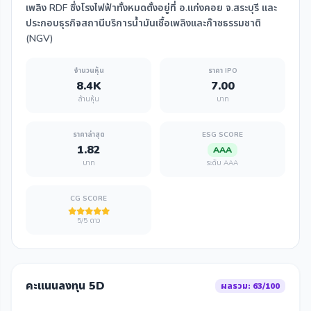
เพลิง RDF ซึ่งโรงไฟฟ้าทั้งหมดตั้งอยู่ที่ อ.แก่งคอย จ.สระบุรี และ
ประกอบธุรกิจสถานีบริการน้ำมันเชื้อเพลิงและก๊าซธรรมชาติ
(NGV)
จำนวนหุ้น
ราคา IPO
8.4K
7.00
ล้านหุ้น
บาท
ราคาล่าสุด
ESG SCORE
1.82
AAA
บาท
ระดับ AAA
CG SCORE
5/5 ดาว
คะแนนลงทุน 5D
ผลรวม: 63/100