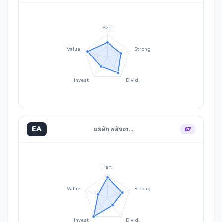
Perf.
Value
Strong
Invest
Divid.
EA
บริษัท พลังงา…
67
Perf.
Value
Strong
Invest
Divid.