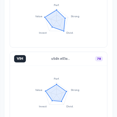
Perf.
Value
Strong
Invest
Divid.
VIH
บริษัท ศรีวิช…
78
Perf.
Value
Strong
Invest
Divid.