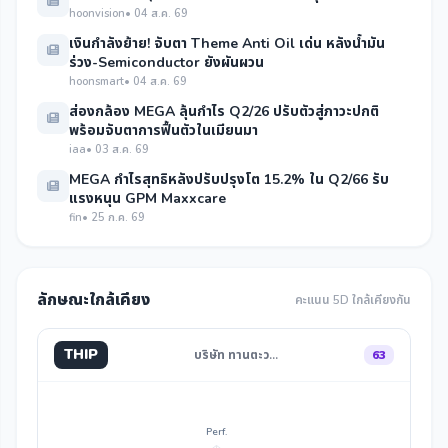
hoonvision
• 04 ส.ค. 69
เงินกำลังย้าย! จับตา Theme Anti Oil เด่น หลังน้ำมัน
ร่วง-Semiconductor ยังผันผวน
hoonsmart
• 04 ส.ค. 69
ส่องกล้อง MEGA ลุ้นกำไร Q2/26 ปรับตัวสู่ภาวะปกติ
พร้อมจับตาการฟื้นตัวในเมียนมา
iaa
• 03 ส.ค. 69
MEGA กำไรสุทธิหลังปรับปรุงโต 15.2% ใน Q2/66 รับ
แรงหนุน GPM Maxxcare
fin
• 25 ก.ค. 69
ลักษณะใกล้เคียง
คะแนน 5D ใกล้เคียงกัน
THIP
บริษัท ทานตะว…
63
Perf.