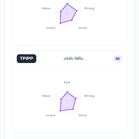
Value
Strong
Invest
Divid.
TPIPP
บริษัท ทีพีไอ…
63
Perf.
Value
Strong
Invest
Divid.