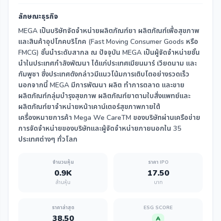
ลักษณะธุรกิจ
MEGA เป็นบริษัทจัดจำหน่ายผลิตภัณฑ์ยา ผลิตภัณฑ์เพื่อสุขภาพ
และสินค้าอุปโภคบริโภค (Fast Moving Consumer Goods หรือ
FMCG) ชั้นนำระดับสากล ณ ปัจจุบัน MEGA เป็นผู้จัดจำหน่ายชั้น
นำในประเทศกำลังพัฒนา ได้แก่ประเทศเมียนมาร์ เวียดนาม และ
กัมพูชา ซึ่งประเทศดังกล่าวมีแนวโน้มการเติบโตอย่างรวดเร็ว
นอกจากนี้ MEGA มีการพัฒนา ผลิต ทำการตลาด และขาย
ผลิตภัณฑ์กลุ่มบำรุงสุขภาพ ผลิตภัณฑ์ยาตามใบสั่งแพทย์และ
ผลิตภัณฑ์ยาจำหน่ายหน้าเคาน์เตอร์สุขภาพภายใต้
เครื่องหมายการค้า Mega We CareTM ของบริษัทผ่านเครือข่าย
การจัดจำหน่ายของบริษัทและผู้จัดจำหน่ายภายนอกใน 35
ประเทศต่างๆ ทั่วโลก
จำนวนหุ้น
ราคา IPO
0.9K
17.50
ล้านหุ้น
บาท
ราคาล่าสุด
ESG SCORE
38.50
A