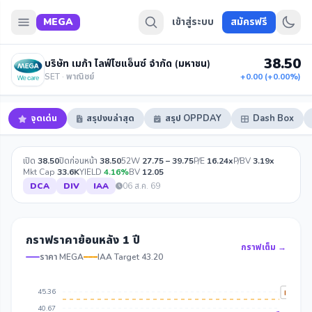
MEGA
เข้าสู่ระบบ
สมัครฟรี
38.50
บริษัท เมก้า ไลฟ์ไซแอ็นซ์ จำกัด (มหาชน)
SET · พาณิชย์
+0.00 (+0.00%)
จุดเด่น
สรุปงบล่าสุด
สรุป OPPDAY
Dash Box
เปิด
38.50
ปิดก่อนหน้า
38.50
52W
27.75 – 39.75
P/E
16.24x
P/BV
3.19x
Mkt Cap
33.6K
YIELD
4.16%
BV
12.05
DCA
DIV
IAA
06 ส.ค. 69
กราฟราคาย้อนหลัง 1 ปี
กราฟเต็ม →
ราคา MEGA
IAA Target 43.20
45.36
IAA Tar
40.67