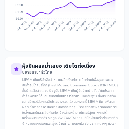
35.98
31.29
26.60
ก.ย. 2568
ต.ค. 2568
ธ.ค. 2568
ม.ค. 2569
มี.ค. 2569
เม.ย. 2569
มิ.ย. 2569
ก.ค. 2569
ส.ค. 2568
พ.ย. 2568
ก.พ. 2569
พ.ค. 2569
ส.ค. 2569
หุ้นปันผลสม่ำเสมอ เติบโตต่อเนื่อง
ขยายสาขาทั่วไทย
MEGA เป็นบริษัทจัดจำหน่ายผลิตภัณฑ์ยา ผลิตภัณฑ์เพื่อสุขภาพและ
สินค้าอุปโภคบริโภค (Fast Moving Consumer Goods หรือ FMCG)
ชั้นนำระดับสากล ณ ปัจจุบัน MEGA เป็นผู้จัดจำหน่ายชั้นนำในประเทศ
กำลังพัฒนา ได้แก่ประเทศเมียนมาร์ เวียดนาม และกัมพูชา ซึ่งประเทศดัง
กล่าวมีแนวโน้มการเติบโตอย่างรวดเร็ว นอกจากนี้ MEGA มีการพัฒนา
ผลิต ทำการตลาด และขายผลิตภัณฑ์กลุ่มบำรุงสุขภาพ ผลิตภัณฑ์ยาตาม
ใบสั่งแพทย์และผลิตภัณฑ์ยาจำหน่ายหน้าเคาน์เตอร์สุขภาพภายใต้
เครื่องหมายการค้า Mega We CareTM ของบริษัทผ่านเครือข่ายการจัด
จำหน่ายของบริษัทและผู้จัดจำหน่ายภายนอกใน 35 ประเทศต่างๆ ทั่วโลก