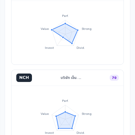
Perf.
Value
Strong
Invest
Divid.
NCH
บริษัท เอ็น. …
70
Perf.
Value
Strong
Invest
Divid.