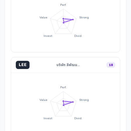
Perf.
Value
Strong
Invest
Divid.
LEE
บริษัท ลีพัฒน…
18
Perf.
Value
Strong
Invest
Divid.