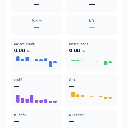
—
—
ROA %
D/E
—
—
อัตรากำไรขั้นต้น
อัตรากำไรสุทธิ
0.00
0.00
%
%
รายได้
กำไร
—
—
เงินสดรับ
เงินสดลงทุน
—
—