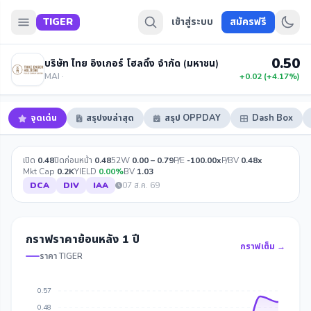
TIGER
เข้าสู่ระบบ
สมัครฟรี
0.50
บริษัท ไทย อิงเกอร์ โฮลดิ้ง จำกัด (มหาชน)
MAI ·
+0.02 (+4.17%)
จุดเด่น
สรุปงบล่าสุด
สรุป OPPDAY
Dash Box
เปิด
0.48
ปิดก่อนหน้า
0.48
52W
0.00 – 0.79
P/E
-100.00x
P/BV
0.48x
Mkt Cap
0.2K
YIELD
0.00%
BV
1.03
DCA
DIV
IAA
07 ส.ค. 69
กราฟราคาย้อนหลัง 1 ปี
กราฟเต็ม →
ราคา TIGER
0.57
0.48