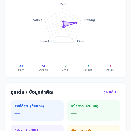
Perf.
Value
Strong
Invest
Divid.
29
73
0
-7
-3
Perf.
Strong
Divid.
Invest
Value
จุดเด่น / ข้อมูลสำคัญ
ดูงบเต็ม →
รายได้รวม (ล้านบาท)
กำไรสุทธิ (ล้านบาท)
—
—
กำไรต่อหุ้น (EPS)
เงินปันผล / หุ้น