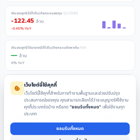
เงินสดสุทธิ(ใช้ไปใน)กิจกรรมลงทุน
Q1/2569
-122.45
ล้าน
-0.45% YoY
เงินสดสุทธิได้มาจาก(ใช้ไปใน)กิจกรรมจัดหาเงิน
N/A
—
ล้าน
0% YoY
เงินสดและรายการเทียบเท่าเงินสดเพิ่มขึ้น(ลดลง) (สุทธิ)
N/A
เว็บไซต์นี้ใช้คุกกี้
—
ล้าน
เว็บไซต์นี้ใช้คุกกี้สำหรับการทำงานพื้นฐานและช่วยปรับปรุง
0% YoY
ประสบการณ์ของคุณ คุณสามารถเลือกได้ว่าจะอนุญาตให้ใช้งาน
คุกกี้ประเภทใดบ้าง หรือกด
"ยอมรับทั้งหมด"
เพื่อใช้งานทุก
ประเภท
เงินสดและรายการเทียบเท่าเงินสดคงเหลือต้นงวด
Q1/2569
3,060.34
ล้าน
ยอมรับทั้งหมด
+72.78% YoY