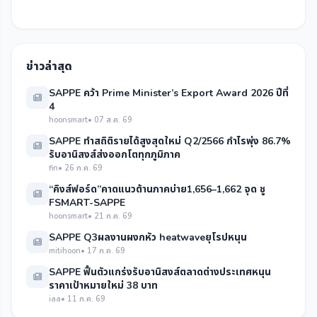
ข่าวล่าสุด
SAPPE คว้า Prime Minister’s Export Award 2026 ปีที่
4
hoonsmart
• 07 ส.ค. 69
SAPPE ทำสถิติรายได้สูงสุดใหม่ Q2/2566 กำไรพุ่ง 86.7%
รับอานิสงส์ส่งออกโตทุกภูมิภาค
fin
• 26 ก.ค. 69
“คิงส์ฟอร์ด”คาดแนวต้านภาคบ่าย1,656–1,662 จุด ชู
FSMART-SAPPE
hoonsmart
• 21 ก.ค. 69
SAPPE Q3ผลงานผงกหัว heatwaveยุโรปหนุน
mitihoon
• 17 ก.ค. 69
SAPPE ฟื้นตัวแกร่งรับอานิสงส์ตลาดต่างประเทศหนุน
ราคาเป้าหมายใหม่ 38 บาท
iaa
• 11 ก.ค. 69