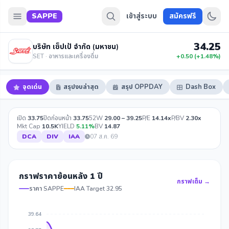
SAPPE
เข้าสู่ระบบ
สมัครฟรี
34.25
บริษัท เซ็ปเป้ จำกัด (มหาชน)
SET · อาหารและเครื่องดื่ม
+0.50 (+1.48%)
จุดเด่น
สรุปงบล่าสุด
สรุป OPPDAY
Dash Box
เปิด
33.75
ปิดก่อนหน้า
33.75
52W
29.00 – 39.25
P/E
14.14x
P/BV
2.30x
Mkt Cap
10.5K
YIELD
5.11%
BV
14.87
DCA
DIV
IAA
07 ส.ค. 69
กราฟราคาย้อนหลัง 1 ปี
กราฟเต็ม →
ราคา SAPPE
IAA Target 32.95
39.64