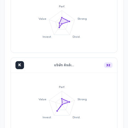
Perf.
Value
Strong
Invest
Divid.
K
บริษัท คิงส์เ…
32
Perf.
Value
Strong
Invest
Divid.