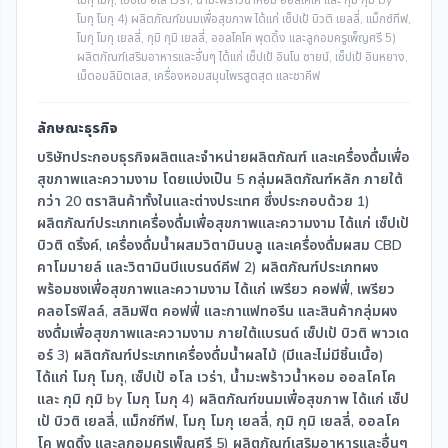
โมกุ โมกุ, เซ็ปเป้ อโล เวร่า, น้ำมะพร้าวน้ำหอม ออลโคโค และ กุมิ กุมิ by
โมกุ โมกุ 4) ผลิตภัณฑ์ขนมเพื่อสุขภาพ ได้แก่ เซ็ปเป้ บิวติ เยลลี่, แม็กซ์ทีฟ,
โมกุ โมกุ เยลลี่, กุมิ กุมิ เยลลี่, ออลโคโค พุดดิ้ง และลูกอมครูเพ็ญศรี 5)
ผลิตภัณฑ์เสริมอาหารและอื่นๆ ได้แก่ เซ็ปเป้ อินโน ซายน์, เซ็ปเป้ อินหยาง,
เม็ดอมลิมิตเลส, เครื่องหอมสมุนไพรสูดสุด และชาคีฟ
ลักษณะธุรกิจ
บริษัทประกอบธุรกิจผลิตและจำหน่ายผลิตภัณฑ์ และเครื่องดื่มเพื่อ
สุขภาพและความงาม โดยแบ่งเป็น 5 กลุ่มผลิตภัณฑ์หลัก ภายใต้
กว่า 20 ตราสินค้าทั้งในและต่างประเทศ ซึ่งประกอบด้วย 1)
ผลิตภัณฑ์ประเภทเครื่องดื่มเพื่อสุขภาพและความงาม ได้แก่ เซ็ปเป้
บิวติ ดริ้งค์, เครื่องดื่มน้ำผสมวิตามินบลู และเครื่องดื่มผสม CBD
คาโมมายล์ และวิตามินบีแบรนด์คีฟ 2) ผลิตภัณฑ์ประเภทผง
พร้อมชงเพื่อสุขภาพและความงาม ได้แก่ เพรียว คอฟฟี่, เพรียว
คลอโรฟิลล์, สลิมฟิต คอฟฟี่ และกาแฟทอรีน และสินค้ากลุ่มผง
ชงดื่มเพื่อสุขภาพและความงาม ภายใต้แบรนด์ เซ็ปเป้ บิวติ พาวเด
อร์ 3) ผลิตภัณฑ์ประเภทเครื่องดื่มน้ำผลไม้ (มีและไม่มีชิ้นเนื้อ)
ได้แก่ โมกุ โมกุ, เซ็ปเป้ อโล เวร่า, น้ำมะพร้าวน้ำหอม ออลโคโค
และ กุมิ กุมิ by โมกุ โมกุ 4) ผลิตภัณฑ์ขนมเพื่อสุขภาพ ได้แก่ เซ็ป
เป้ บิวติ เยลลี่, แม็กซ์ทีฟ, โมกุ โมกุ เยลลี่, กุมิ กุมิ เยลลี่, ออลโค
โค พุดดิ้ง และลูกอมครูเพ็ญศรี 5) ผลิตภัณฑ์เสริมอาหารและอื่นๆ