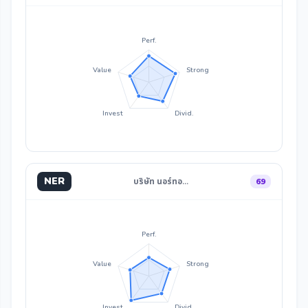
Perf.
Value
Strong
Invest
Divid.
NER
บริษัท นอร์ทอ…
69
Perf.
Value
Strong
Invest
Divid.