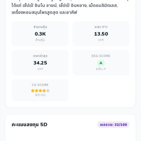
ได้แก่ เซ็ปเป้ อินโน ซายน์, เซ็ปเป้ อินหยาง, เม็ดอมลิมิตเลส,
เครื่องหอมสมุนไพรสูดสุด และชาคีฟ
จำนวนหุ้น
ราคา IPO
0.3K
13.50
ล้านหุ้น
บาท
ราคาล่าสุด
ESG SCORE
34.25
A
บาท
ระดับ A
CG SCORE
4/5 ดาว
คะแนนลงทุน 5D
ผลรวม: 32/100