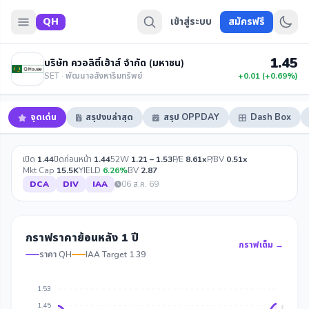
QH
เข้าสู่ระบบ
สมัครฟรี
1.45
บริษัท ควอลิตี้เฮ้าส์ จำกัด (มหาชน)
SET · พัฒนาอสังหาริมทรัพย์
+0.01 (+0.69%)
จุดเด่น
สรุปงบล่าสุด
สรุป OPPDAY
Dash Box
เปิด
1.44
ปิดก่อนหน้า
1.44
52W
1.21 – 1.53
P/E
8.61x
P/BV
0.51x
Mkt Cap
15.5K
YIELD
6.26%
BV
2.87
DCA
DIV
IAA
06 ส.ค. 69
กราฟราคาย้อนหลัง 1 ปี
กราฟเต็ม →
ราคา QH
IAA Target 1.39
1.53
1.45