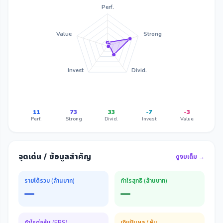
Perf.
Value
Strong
Invest
Divid.
11
73
33
-7
-3
Perf.
Strong
Divid.
Invest
Value
จุดเด่น / ข้อมูลสำคัญ
ดูงบเต็ม →
รายได้รวม (ล้านบาท)
กำไรสุทธิ (ล้านบาท)
—
—
กำไรต่อหุ้น (EPS)
เงินปันผล / หุ้น