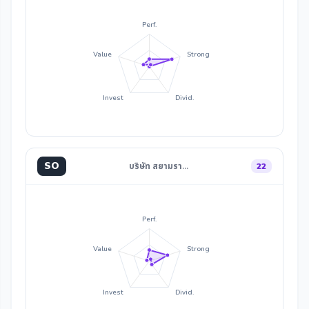
Perf.
Value
Strong
Invest
Divid.
SO
บริษัท สยามรา…
22
Perf.
Value
Strong
Invest
Divid.