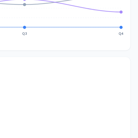
Q3
Q4