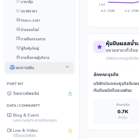
ราคาหุ้น
1.94
กราฟราคา
ส.ค. 2568
ก.ย. 2568
Matrix ราคา
ข่าวออนไลน์
รายชื่อกรรมการ
หุ้นปันผลสม่ำ
ผู้ถือหุ้นใหญ่
ขยายสาขาทั่วไทย
การซื้อขายผู้บริหาร
บริษัทประกอบธุรกิจรั
งบการเงิน
ลักษณะธุรกิจ
บริษัทประกอบธุรกิจรับเ
PORT INT
กันดินชนิดไดอะแฟรม
วิเคราะห์พอร์ต
จำนวนหุ้น
DATA / COMMUNITY
0.7K
Blog & Event
ล้านหุ้น
(บทความ&ข่าวสาร&กิจกรรม)
Live & Video
วิดีโอและไลฟ์สด