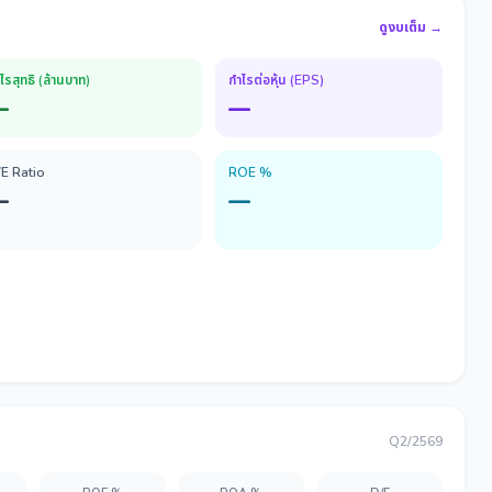
ดูงบเต็ม →
ไรสุทธิ (ล้านบาท)
กำไรต่อหุ้น (EPS)
—
—
/E Ratio
ROE %
—
—
Q2/2569