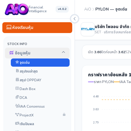
Financial
AiO
PYLON — จุดเด่น
v4.0.2
Intelligence
บริษัท ไพลอน จำกัด
ห้องเรียนหุ้น
SET · บริการรับเหมาก่อส
STOCK INFO
เปิด
3.60
ปิดก่อนหน้า
3.62
52
ข้อมูลหุ้น
จุดเด่น
สรุปงบล่าสุด
กราฟราคาย้อนหลัง 1
สรุป OPPDAY
ราคา PYLON
IAA Ta
Dash Box
4.48
DCA
IAA Consensus
3.63
ProjectX
2.79
เงินปันผล