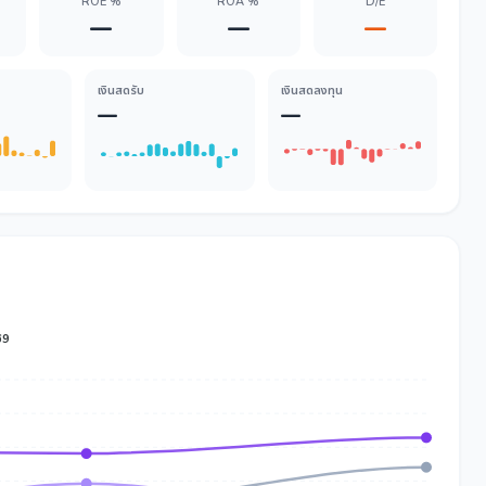
ROE %
ROA %
D/E
—
—
—
เงินสดรับ
เงินสดลงทุน
—
—
69