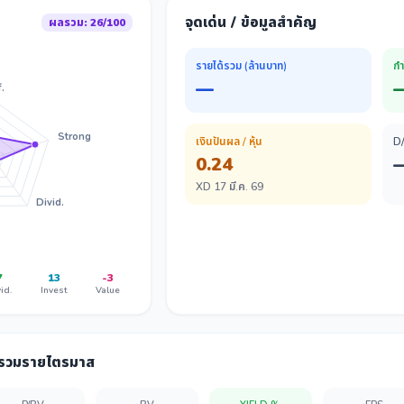
จุดเด่น / ข้อมูลสำคัญ
ผลรวม: 26/100
รายได้รวม (ล้านบาท)
กำ
—
.
Strong
เงินปันผล / หุ้น
D
0.24
XD 17 มี.ค. 69
Divid.
7
13
-3
id.
Invest
Value
ลรวมรายไตรมาส