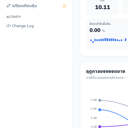
P/E
เปรียบเทียบหุ้น
10.11
ACTIVITY
อัตรากำไรขั้นต้น
Change Log
0.00
%
ฤดูกาลของยอดขาย
รายได้รวมแยกตามไตรมาส — เ
0.6B
0.5B
0.4B
0.3B