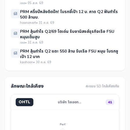
iaa
• 05 ส.ค. 69
PRM ครึ่งปีหลังติดปีก! โบรกชี้เป้า 12 บ. คาด Q2 ฟันกำไร
500 ล้านบ.
hoonsmart
• 31 ก.ค. 69
PRM ลุ้นกำไร Q2/69 โตเด่น รับอานิสงส์ธุรกิจเรือ FSU
หนุนเต็มสูบ
iaa
• 31 ก.ค. 69
PRM ลุ้นกำไร Q2 แตะ 550 ล้าน รับเรือ FSU หนุน โบรกชู
เป้า 12 บาท
kaohoon
• 30 ก.ค. 69
ลักษณะใกล้เคียง
คะแนน 5D ใกล้เคียงกัน
OHTL
บริษัท โอเอชท…
41
Perf.