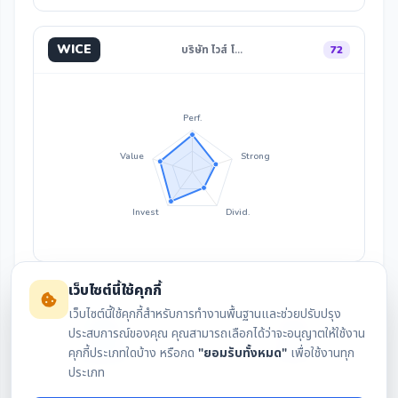
WICE
บริษัท ไวส์ โ…
72
Perf.
Value
Strong
Invest
Divid.
เว็บไซต์นี้ใช้คุกกี้
เว็บไซต์นี้ใช้คุกกี้สำหรับการทำงานพื้นฐานและช่วยปรับปรุง
ประสบการณ์ของคุณ คุณสามารถเลือกได้ว่าจะอนุญาตให้ใช้งาน
คุกกี้ประเภทใดบ้าง หรือกด
"ยอมรับทั้งหมด"
เพื่อใช้งานทุก
สรุปงบล่าสุด
กราฟราคา
ประเภท