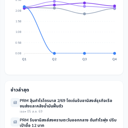
2.5B
2.0B
1.5B
1.0B
0.5B
0.0B
Q1
Q2
Q3
Q4
ข่าวล่าสุด
PRM ลุ้นกำไรไตรมาส 2/69 โตเด่นรับอานิสงส์ธุรกิจเรือ
ขนส่งและคลังน้ำมันฟื้นตัว
iaa
• 05 ส.ค. 69
PRM รับอานิสงส์สงครามตะวันออกกลาง ดันกำไรพุ่ง ปรับ
เป้าซื้อ 12 บาท