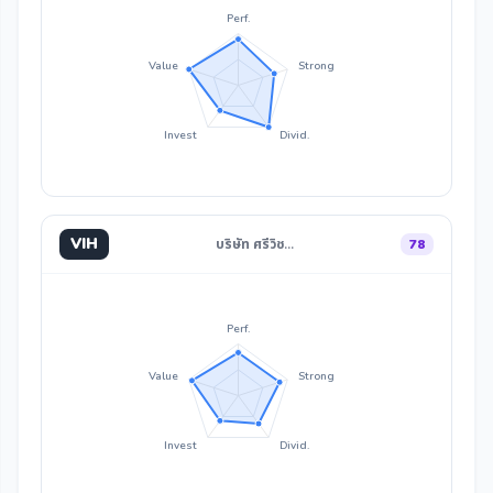
Perf.
Value
Strong
Invest
Divid.
VIH
บริษัท ศรีวิช…
78
Perf.
Value
Strong
Invest
Divid.