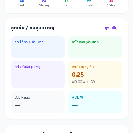
40
76
13
27
47
Perf.
Strong
Divid.
Invest
Value
จุดเด่น / ข้อมูลสำคัญ
ดูงบเต็ม →
รายได้รวม (ล้านบาท)
กำไรสุทธิ (ล้านบาท)
—
—
กำไรต่อหุ้น (EPS)
เงินปันผล / หุ้น
—
0.25
XD 06 พ.ค. 69
D/E Ratio
ROE %
—
—