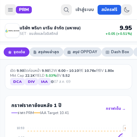
PRM
เข้าสู่ระบบ
สมัครฟรี
9.95
บริษัท พริมา มารีน จำกัด (มหาชน)
SET · ขนส่งและโลจิสติกส์
+0.05 (+0.51%)
จุดเด่น
สรุปงบล่าสุด
สรุป OPPDAY
Dash Box
เปิด
9.90
ปิดก่อนหน้า
9.90
52W
6.00 – 10.10
P/E
10.76x
P/BV
1.80x
Mkt Cap
22.1K
YIELD
5.03%
BV
5.52
DCA
DIV
IAA
07 ส.ค. 69
กราฟราคาย้อนหลัง 1 ปี
กราฟเต็ม →
ราคา PRM
IAA Target 10.41
10.93
IAA Tar