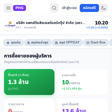
PHG
เข้าสู่ระบบ
สมัครฟรี
10.20
บริษัท แพทย์รังสิตเฮลท์แคร์กรุ๊ป จำกัด (มหาชน)
SET · การแพทย์
+0.00 (+0.00%)
จุดเด่น
สรุปงบล่าสุด
สรุป OPPDAY
Dash Box
การซื้อขายของผู้บริหาร
ข้อมูลแบบรายงานการเปลี่ยนแปลงการถือหลักทรัพย์ (แบบ 59)
ซื้อสุทธิ (
3 เดือน
)
รายการซื้อ
1.3 ล้าน
10
รายการ
+
1,311,600
หุ้น
หุ้น PHG
รายการขาย
มูลค่าซื้อสุทธิ
0
13.6
ล้าน