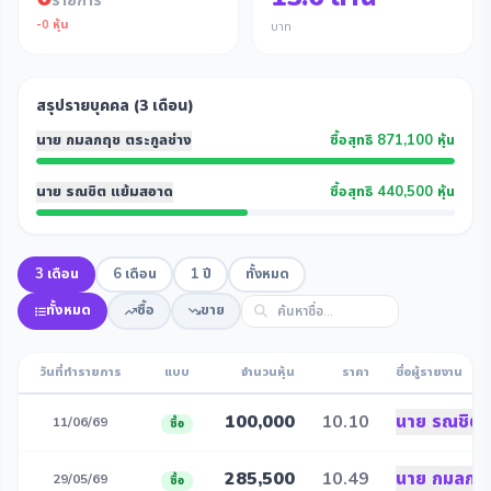
รายการ
-
0
หุ้น
บาท
สรุปรายบุคคล (3 เดือน)
นาย กมลกฤช ตระกูลช่าง
ซื้อสุทธิ 871,100 หุ้น
นาย รณชิต แย้มสอาด
ซื้อสุทธิ 440,500 หุ้น
3 เดือน
6 เดือน
1 ปี
ทั้งหมด
ทั้งหมด
ซื้อ
ขาย
วันที่ทำรายการ
แบบ
จำนวนหุ้น
ราคา
ชื่อผู้รายงาน
100,000
10.10
นาย รณชิต 
11/06/69
ซื้อ
285,500
10.49
นาย กมลกฤช
29/05/69
ซื้อ