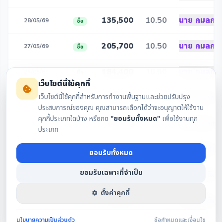
135,500
10.50
นาย กมลกฤช
28/05/69
ซื้อ
205,700
10.50
นาย กมลกฤช
27/05/69
ซื้อ
184,400
10.50
นาย กมลกฤช
25/05/69
ซื้อ
เว็บไซต์นี้ใช้คุกกี้
16,100
10.40
นาย กมลกฤช
เว็บไซต์นี้ใช้คุกกี้สำหรับการทำงานพื้นฐานและช่วยปรับปรุง
20/05/69
ซื้อ
ประสบการณ์ของคุณ คุณสามารถเลือกได้ว่าจะอนุญาตให้ใช้งาน
คุกกี้ประเภทใดบ้าง หรือกด
"ยอมรับทั้งหมด"
เพื่อใช้งานทุก
43,900
10.40
นาย กมลกฤช
19/05/69
ซื้อ
ประเภท
23,900
10.18
นาย รณชิต 
18/05/69
ซื้อ
ยอมรับทั้งหมด
ยอมรับเฉพาะที่จำเป็น
222,600
9.99
นาย รณชิต 
15/05/69
ซื้อ
ตั้งค่าคุกกี้
94,000
10.49
นาย รณชิต 
14/05/69
ซื้อ
นโยบายความเป็นส่วนตัว
ข้อกำหนดและเงื่อนไข