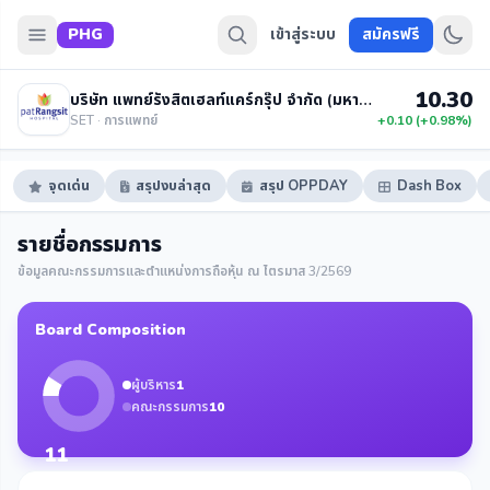
PHG
เข้าสู่ระบบ
สมัครฟรี
10.30
บริษัท แพทย์รังสิตเฮลท์แคร์กรุ๊ป จำกัด (มหาชน)
SET · การแพทย์
+0.10 (+0.98%)
จุดเด่น
สรุปงบล่าสุด
สรุป OPPDAY
Dash Box
รายชื่อกรรมการ
ข้อมูลคณะกรรมการและตำแหน่งการถือหุ้น ณ ไตรมาส 3/2569
Board Composition
ผู้บริหาร
1
คณะกรรมการ
10
11
กรรมการ