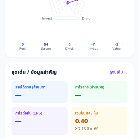
Invest
Divid.
0
54
0
-7
-3
Perf.
Strong
Divid.
Invest
Value
จุดเด่น / ข้อมูลสำคัญ
ดูงบเต็ม →
รายได้รวม (ล้านบาท)
กำไรสุทธิ (ล้านบาท)
—
—
กำไรต่อหุ้น (EPS)
เงินปันผล / หุ้น
—
0.40
XD 16 มี.ค. 69