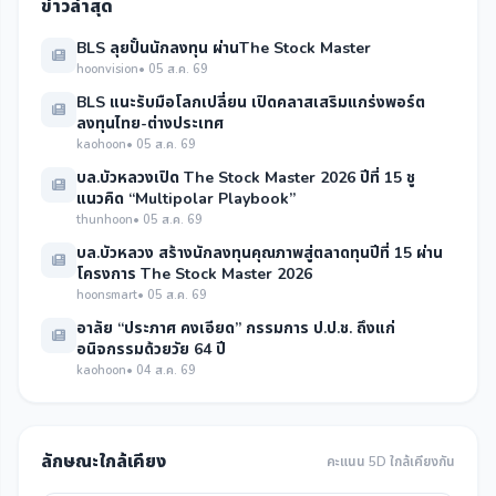
ข่าวล่าสุด
BLS ลุยปั้นนักลงทุน ผ่านThe Stock Master
hoonvision
• 05 ส.ค. 69
BLS แนะรับมือโลกเปลี่ยน เปิดคลาสเสริมแกร่งพอร์ต
ลงทุนไทย-ต่างประเทศ
kaohoon
• 05 ส.ค. 69
บล.บัวหลวงเปิด The Stock Master 2026 ปีที่ 15 ชู
แนวคิด “Multipolar Playbook”
thunhoon
• 05 ส.ค. 69
บล.บัวหลวง สร้างนักลงทุนคุณภาพสู่ตลาดทุนปีที่ 15 ผ่าน
โครงการ The Stock Master 2026
hoonsmart
• 05 ส.ค. 69
อาลัย “ประภาศ คงเอียด” กรรมการ ป.ป.ช. ถึงแก่
อนิจกรรมด้วยวัย 64 ปี
kaohoon
• 04 ส.ค. 69
ลักษณะใกล้เคียง
คะแนน 5D ใกล้เคียงกัน