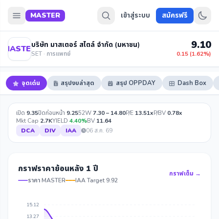
MASTER
เข้าสู่ระบบ
สมัครฟรี
9.10
บริษัท มาสเตอร์ สไตล์ จำกัด (มหาชน)
MASTER
SET · การแพทย์
0.15 (1.62%)
จุดเด่น
สรุปงบล่าสุด
สรุป OPPDAY
Dash Box
เปิด
9.35
ปิดก่อนหน้า
9.25
52W
7.30 – 14.80
P/E
13.51x
P/BV
0.78x
Mkt Cap
2.7K
YIELD
4.40%
BV
11.64
DCA
DIV
IAA
06 ส.ค. 69
กราฟราคาย้อนหลัง 1 ปี
กราฟเต็ม →
ราคา MASTER
IAA Target 9.92
15.12
13.27