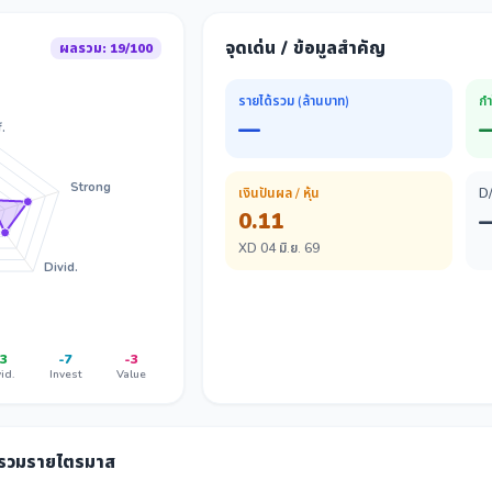
จุดเด่น / ข้อมูลสำคัญ
ผลรวม: 19/100
รายได้รวม (ล้านบาท)
กำ
—
.
Strong
เงินปันผล / หุ้น
D
0.11
XD 04 มิ.ย. 69
Divid.
3
-7
-3
id.
Invest
Value
ลรวมรายไตรมาส