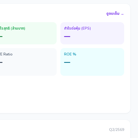
ดูงบเต็ม →
ไรสุทธิ (ล้านบาท)
กำไรต่อหุ้น (EPS)
—
—
/E Ratio
ROE %
—
—
Q2/2569