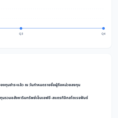
Q3
Q4
 ของทุนชำระแล้ว ณ วันกำหนดรายชื่อผู้ถือหน่วยลงทุน
งทุนรวมอสังหาริมทรัพย์เอ็มเอฟซี-สแตรทิจิกสโตเรจฟันด์