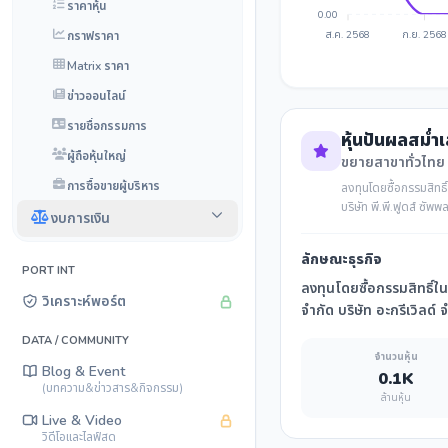
ราคาหุ้น
0.00
กราฟราคา
ส.ค. 2568
ก.ย. 2568
Matrix ราคา
ข่าวออนไลน์
รายชื่อกรรมการ
หุ้นปันผลสม่ำ
ผู้ถือหุ้นใหญ่
ขยายสาขาทั่วไทย
การซื้อขายผู้บริหาร
ลงทุนโดยซื้อกรรมสิทธิ
บริษัท พี.พี.ฟูดส์ ซั
งบการเงิน
ลักษณะธุรกิจ
PORT INT
ลงทุนโดยซื้อกรรมสิทธิ์ใ
วิเคราะห์พอร์ต
จำกัด บริษัท อะกรีเวิลด์
DATA / COMMUNITY
จำนวนหุ้น
Blog & Event
0.1K
(บทความ&ข่าวสาร&กิจกรรม)
ล้านหุ้น
Live & Video
วิดีโอและไลฟ์สด