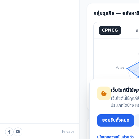
กลุ่มธุรกิจ — อสังหา
CPNCG
ก
Value
Invest
เว็บไซต์นี้ใช้คุก
เว็บไซต์นี้ใช้ค
ประเภทใดบ้าง ห
ยอมรับทั้งหมด
Privacy
นโยบายความเป็นส่วนตัว
สรุปงบล่าสุด