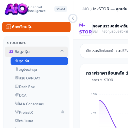
Financial
AiO
M-STOR — จุดเด่น
v4.0.2
Intelligence
M-
กองทุนรวมอสังหาริม
ห้องเรียนหุ้น
STOR
SET · กองทุนรวมอสังหาร
STOCK INFO
เปิด
7.35
ปิดก่อนหน้า
7.40
52
ข้อมูลหุ้น
จุดเด่น
สรุปงบล่าสุด
กราฟราคาย้อนหลัง 1
สรุป OPPDAY
ราคา M-STOR
Dash Box
8.56
DCA
IAA Consensus
ProjectX
4.28
เงินปันผล