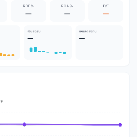
ROE %
ROA %
D/E
—
—
—
เงินสดรับ
เงินสดลงทุน
—
—
69