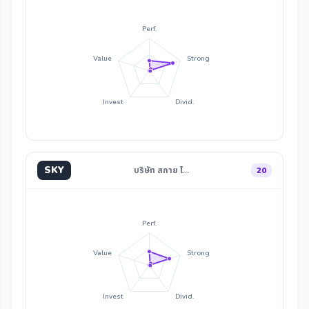
Perf.
Value
Strong
Invest
Divid.
SKY
บริษัท สกาย ไ…
20
Perf.
Value
Strong
Invest
Divid.