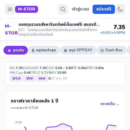
M-STOR
เข้าสู่ระบบ
สมัครฟรี
กองทุนรวมอสังหาริมทรัพย์เอ็มเอฟซี-สแตรทิจิกสโตเรจฟันด์
M-
7.35
SET · กองทุนรวมอสังหาริมทรัพย์และกองทรัสต์เพื่อการ
STOR
+0.00 (+0.00%)
ลงทุนในอสังหาริมทรัพย์
จุดเด่น
สรุปงบล่าสุด
สรุป OPPDAY
Dash Box
เปิด
7.35
ปิดก่อนหน้า
7.35
52W
0.00 – 9.80
P/E
0.00x
P/BV
0.69x
Mkt Cap
0.4K
YIELD
5.71%
BV
10.60
DCA
DIV
IAA
07 ส.ค. 69
กราฟราคาย้อนหลัง 1 ปี
กราฟเต็ม →
ราคา M-STOR
8.56