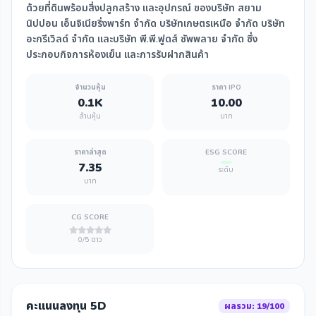
ด้วยที่ดินพร้อมสิ่งปลูกสร้าง และอุปกรณ์ ของบริษัท สยาม
นิปปอน เอ็นจิเนียริ่งพาร์ท จำกัด บริษัทเกษตรเหนือ จำกัด บริษัท
อะกรีเวิลด์ จำกัด และบริษัท พี.พี.ฟูดส์ ซัพพลาย จำกัด ซึ่ง
ประกอบกิจการห้องเย็น และการรับฝากสินค้า
จำนวนหุ้น
ราคา IPO
0.1K
10.00
ล้านหุ้น
บาท
ราคาล่าสุด
ESG SCORE
7.35
ระดับ
บาท
CG SCORE
0/5 ดาว
คะแนนลงทุน 5D
ผลรวม: 19/100