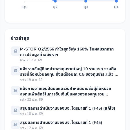
Q1
Q2
Q3
Q4
ข่าวล่าสุด
M-STOR Q2/2566 กำไรสุทธิพุ่ง 160% รับผลบวกจาก
การปรับมูลค่าอสังหาฯ
fin
• 25 ก.ค. 69
แจ้งรายชื่อผู้ถือหน่วยลงทุนรายใหญ่ 10 รายแรก รวมถึง
รายที่ถือหน่วยลงทุน ตั้งแต่ร้อยละ 0.5 ของทุนชำระแล้ว ณ
วันกำหนดรายชื่อผู้ถือหน่วยลงทุน
set
• 19 มิ.ย. 69
แจ้งการจ่ายเงินปันผลและวันกำหนดรายชื่อผู้ถือหน่วย
ลงทุนเพื่อสิทธิในการรับเงินปันผลของกองทุนรวม
อสังหาริมทรัพย์เอ็มเอฟซี-สแตรทิจิกสโตเรจฟันด์
set
• 22 พ.ค. 69
สรุปผลการดำเนินงานของบจ. ไตรมาสที่ 1 (F45) (แก้ไข)
set
• 18 พ.ค. 69
สรุปผลการดำเนินงานของบจ. ไตรมาสที่ 1 (F45)
set
• 12 พ.ค. 69