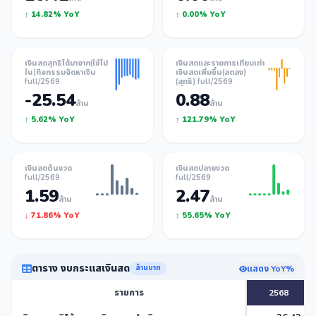
↑ 14.82% YoY
↑ 0.00% YoY
เงินสดสุทธิได้มาจาก(ใช้ไป
เงินสดและรายการเทียบเท่า
ใน)กิจกรรมจัดหาเงิน
เงินสดเพิ่มขึ้น(ลดลง)
full/2569
(สุทธิ) full/2569
-25.54
0.88
ล้าน
ล้าน
↑ 5.62% YoY
↑ 121.79% YoY
เงินสดต้นงวด
เงินสดปลายงวด
full/2569
full/2569
1.59
2.47
ล้าน
ล้าน
↓ 71.86% YoY
↑ 55.65% YoY
ตาราง งบกระแสเงินสด
แสดง YoY%
ล้านบาท
รายการ
2568