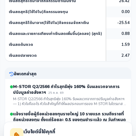
เงินสดสุทธิได้มาจากกิจกรรมดำเนินงาน
26.42
เงินสดสุทธิ(ใช้ไปใน)กิจกรรมลงทุน
0.00
เงินสดสุทธิได้มาจาก(ใช้ไปใน)กิจกรรมจัดหาเงิน
-25.54
เงินสดและรายการเทียบเท่าเงินสดเพิ่มขึ้น(ลดลง) (สุทธิ)
0.88
เงินสดต้นงวด
1.59
เงินสดปลายงวด
2.47
อัพเดทล่าสุด
M-STOR Q2/2566 กำไรสุทธิพุ่ง 160% รับผลบวกจากการ
ปรับมูลค่าอสังหาฯ
25 ก.ค. 69
M-STOR Q2/2566 กำไรสุทธิพุ่ง 160% รับผลบวกจากการปรับมูลค่าอสังหาฯ
— 1) หัวใจคืออะไร หัวใจสำคัญที่ทำให้ผลประกอบการของ M-STOR ในไตรมาส 2
ปี 2566 เติบโตอย่างก้าวกระโดด คือ การปรับม...
คลิกดูรายละเอียด
แจ้งรายชื่อผู้ถือหน่วยลงทุนรายใหญ่ 10 รายแรก รวมถึงรายที่
ถือหน่วยลงทุน ตั้งแต่ร้อยละ 0.5 ของทุนชำระแล้ว ณ วันกำหนด
รายชื่อผู้ถือหน่วยลงทุน
19 มิ.ย. 69
เว็บไซต์นี้ใช้คุกกี้
คลิกดูรายละเอียด