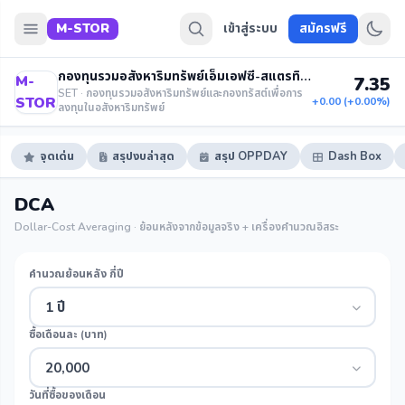
M-STOR
เข้าสู่ระบบ
สมัครฟรี
กองทุนรวมอสังหาริมทรัพย์เอ็มเอฟซี-สแตรทิจิกสโตเรจฟันด์
M-
7.35
SET · กองทุนรวมอสังหาริมทรัพย์และกองทรัสต์เพื่อการ
STOR
+0.00 (+0.00%)
ลงทุนในอสังหาริมทรัพย์
จุดเด่น
สรุปงบล่าสุด
สรุป OPPDAY
Dash Box
DCA
Dollar-Cost Averaging · ย้อนหลังจากข้อมูลจริง + เครื่องคำนวณอิสระ
คำนวณย้อนหลัง กี่ปี
1 ปี
ซื้อเดือนละ (บาท)
20,000
วันที่ซื้อของเดือน