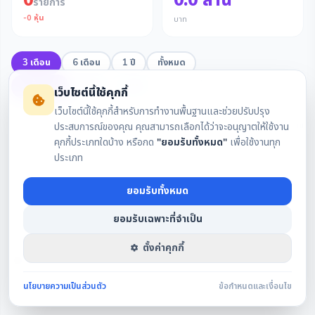
0
0.0
ล้าน
รายการ
-
0
หุ้น
บาท
3 เดือน
6 เดือน
1 ปี
ทั้งหมด
ทั้งหมด
ซื้อ
ขาย
เว็บไซต์นี้ใช้คุกกี้
เว็บไซต์นี้ใช้คุกกี้สำหรับการทำงานพื้นฐานและช่วยปรับปรุง
วันที่ทำรายการ
แบบ
จำนวนหุ้น
ราคา
ชื่อผู้รายงาน
ตำแหน่
ประสบการณ์ของคุณ คุณสามารถเลือกได้ว่าจะอนุญาตให้ใช้งาน
คุกกี้ประเภทใดบ้าง หรือกด
"ยอมรับทั้งหมด"
เพื่อใช้งานทุก
ประเภท
ไม่พบรายการในช่วงที่เลือก
ยอมรับทั้งหมด
ยอมรับเฉพาะที่จำเป็น
ตั้งค่าคุกกี้
รายงานตามมาตรา 59 แห่ง พ.ร.บ. หลักทรัพย์ฯ · ข้อมูลอ้างอิงจากสำนักงาน ก.ล.ต.
นโยบายความเป็นส่วนตัว
ข้อกำหนดและเงื่อนไข