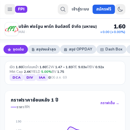
FPI
เข้าสู่ระบบ
สมัครฟรี
1.60
บริษัท ฟอร์จูน พาร์ท อินดัสตรี้ จำกัด (มหาชน)
MAI ·
+0.00 (+0.00%)
จุดเด่น
สรุปงบล่าสุด
สรุป OPPDAY
Dash Box
เปิด
1.60
ปิดก่อนหน้า
1.60
52W
1.47 – 1.83
P/E
9.03x
P/BV
0.92x
Mkt Cap
2.4K
YIELD
5.00%
BV
1.75
DCA
DIV
IAA
06 ส.ค. 69
กราฟราคาย้อนหลัง 1 ปี
กราฟเต็ม →
ราคา FPI
1.90