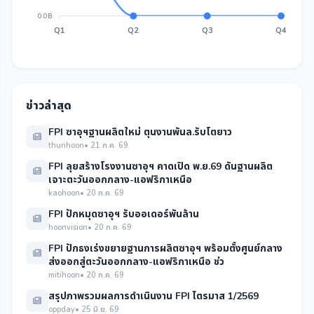
0.0B
Q1
Q2
Q3
Q4
ข่าวล่าสุด
FPI ซาอุฯฐานผลิตใหม่ ตุนงานพันล.รับโตยาว
thunhoon
• 21 ก.ค. 69
FPI ลุยสร้างโรงงานซาอุฯ คาดเปิด พ.ย.69 ดันฐานผลิต
เจาะตะวันออกกลาง-แอฟริกาเหนือ
kaohoon
• 20 ก.ค. 69
FPI ปักหมุดซาอุฯ รับออเดอร์พันล้าน
hoonvision
• 20 ก.ค. 69
FPI ปักธงเร่งขยายฐานการผลิตซาอุฯ พร้อมตั้งศูนย์กลาง
ส่งออกสู่ตะวันออกกลาง-แอฟริกาเหนือ ช่ว
mitihoon
• 20 ก.ค. 69
สรุปภาพรวมผลการดำเนินงาน FPI ไตรมาส 1/2569
oppday
• 25 มิ.ย. 69