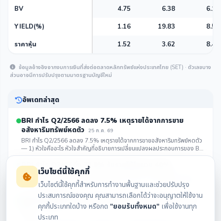
BV
4.75
6.38
6.15
YIELD(%)
1.16
19.83
8.58
ราคาหุ้น
1.52
3.62
8.40
ข้อมูลอ้างอิงจากงบการเงินที่ส่งต่อตลาดหลักทรัพย์แห่งประเทศไทย (SET) · ตัวเลขบาง
ส่วนอาจมีการปรับปรุงตามมาตรฐานบัญชีใหม่
อัพเดทล่าสุด
BRI กำไร Q2/2566 ลดลง 7.5% เหตุรายได้จากการขาย
อสังหาริมทรัพย์หดตัว
25 ก.ค. 69
BRI กำไร Q2/2566 ลดลง 7.5% เหตุรายได้จากการขายอสังหาริมทรัพย์หดตัว
— 1) หัวใจคืออะไร หัวใจสำคัญที่อธิบายการเปลี่ยนแปลงผลประกอบการของ BRI
ในไตรมาส 2 ปี 2566 คือ การลดลงของรายได้จ...
คลิกดูรายละเอียด
BRI กำไร Q3/67 ดิ่ง 73.9% รับรายได้โอนวูบ 40%
21 ก.ค. 69
เว็บไซต์นี้ใช้คุกกี้
BRI กำไร Q3/67 ดิ่ง 73.9% รับรายได้โอนวูบ 40% — 1) หัวใจคืออะไร หัวใจ
หลักที่ทำให้ผลประกอบการของ BRI ในไตรมาส 3 ปี 2567 ปรับตัวลดลงอย่างมี
เว็บไซต์นี้ใช้คุกกี้สำหรับการทำงานพื้นฐานและช่วยปรับปรุง
นัยสำคัญ คือ การลดลงอย่างมากของรายได้จาก...
คลิกดูรายละเอียด
ประสบการณ์ของคุณ คุณสามารถเลือกได้ว่าจะอนุญาตให้ใช้งาน
BRI คืนหุ้นกู้เต็มจำนวน พร้อม Sold Out 2 โครงการ 3,250
คุกกี้ประเภทใดบ้าง หรือกด
"ยอมรับทั้งหมด"
เพื่อใช้งานทุก
ลบ.
14 ก.ค. 69
ประเภท
#ทันหุ้น–บริทาเนีย โชว์วินัยการเงินแข็งแกร่ง ชำระคืนเงินหุ้นกู้รุ่น BRI267A ที่