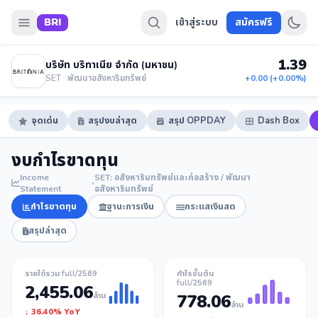
BRI
เข้าสู่ระบบ
สมัครฟรี
1.39
บริษัท บริทาเนีย จำกัด (มหาชน)
SET · พัฒนาอสังหาริมทรัพย์
+0.00 (+0.00%)
จุดเด่น
สรุปงบล่าสุด
สรุป OPPDAY
Dash Box
งบกำไรขาดทุน
Income
SET: อสังหาริมทรัพย์และก่อสร้าง / พัฒนา
Statement
อสังหาริมทรัพย์
กำไรขาดทุน
ฐานะการเงิน
กระแสเงินสด
สรุปล่าสุด
รายได้รวม full/2569
กำไรขั้นต้น
full/2569
2,455.06
ล้าน
778.06
ล้าน
↓ 36.40% YoY