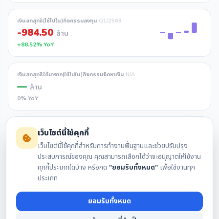
เงินสดสุทธิ(ใช้ไปใน)กิจกรรมลงทุน
Q1/2569
-984.50
ล้าน
+88.52% YoY
เงินสดสุทธิได้มาจาก(ใช้ไปใน)กิจกรรมจัดหาเงิน
N/A
—
ล้าน
0% YoY
เงินสดและรายการเทียบเท่าเงินสดเพิ่มขึ้น(ลดลง) (สุทธิ)
N/A
เว็บไซต์นี้ใช้คุกกี้
—
ล้าน
เว็บไซต์นี้ใช้คุกกี้สำหรับการทำงานพื้นฐานและช่วยปรับปรุง
0% YoY
ประสบการณ์ของคุณ คุณสามารถเลือกได้ว่าจะอนุญาตให้ใช้งาน
คุกกี้ประเภทใดบ้าง หรือกด
"ยอมรับทั้งหมด"
เพื่อใช้งานทุก
ประเภท
เงินสดและรายการเทียบเท่าเงินสดคงเหลือต้นงวด
Q1/2569
378.80
ล้าน
ยอมรับทั้งหมด
-18.43% YoY