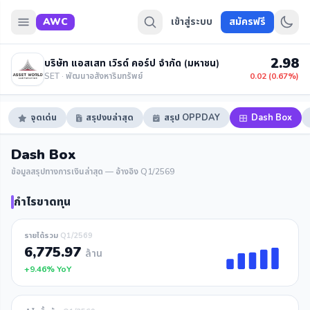
AWC
เข้าสู่ระบบ
สมัครฟรี
2.98
บริษัท แอสเสท เวิรด์ คอร์ป จำกัด (มหาชน)
SET · พัฒนาอสังหาริมทรัพย์
0.02 (0.67%)
จุดเด่น
สรุปงบล่าสุด
สรุป OPPDAY
Dash Box
Dash Box
ข้อมูลสรุปทางการเงินล่าสุด — อ้างอิง Q1/2569
กำไรขาดทุน
รายได้รวม
Q1/2569
6,775.97
ล้าน
+9.46% YoY