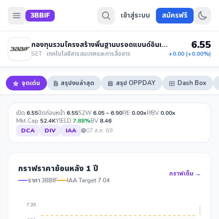
3BBIF
เข้าสู่ระบบ
สมัครฟรี
6.55
กองทุนรวมโครงสร้างพื้นฐานบรอดแบนด์อินเทอร์เน็ต สามบีบี
SET · เทคโนโลยีสารสนเทศและการสื่อสาร
+0.00 (+0.00%)
จุดเด่น
สรุปงบล่าสุด
สรุป OPPDAY
Dash Box
เปิด
6.55
ปิดก่อนหน้า
6.55
52W
6.05 – 6.90
P/E
0.00x
P/BV
0.00x
Mkt Cap
52.4K
YIELD
7.88%
BV
8.46
DCA
DIV
IAA
07 ส.ค. 69
กราฟราคาย้อนหลัง 1 ปี
กราฟเต็ม →
ราคา 3BBIF
IAA Target 7.04
7.39
IAA Ta