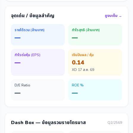
จุดเด่น / ข้อมูลสำคัญ
ดูงบเต็ม →
รายได้รวม (ล้านบาท)
กำไรสุทธิ (ล้านบาท)
—
—
กำไรต่อหุ้น (EPS)
เงินปันผล / หุ้น
—
0.14
XD 17 ส.ค. 69
D/E Ratio
ROE %
—
—
Dash Box — ข้อมูลรวมรายไตรมาส
Q2/2569