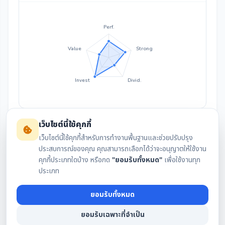
Perf.
Value
Strong
Invest
Divid.
เว็บไซต์นี้ใช้คุกกี้
เว็บไซต์นี้ใช้คุกกี้สำหรับการทำงานพื้นฐานและช่วยปรับปรุง
ประสบการณ์ของคุณ คุณสามารถเลือกได้ว่าจะอนุญาตให้ใช้งาน
คุกกี้ประเภทใดบ้าง หรือกด
"ยอมรับทั้งหมด"
เพื่อใช้งานทุก
สรุปงบล่าสุด
กราฟราคา
ประเภท
ยอมรับทั้งหมด
เงินปันผล
IAA Consensus
ยอมรับเฉพาะที่จำเป็น