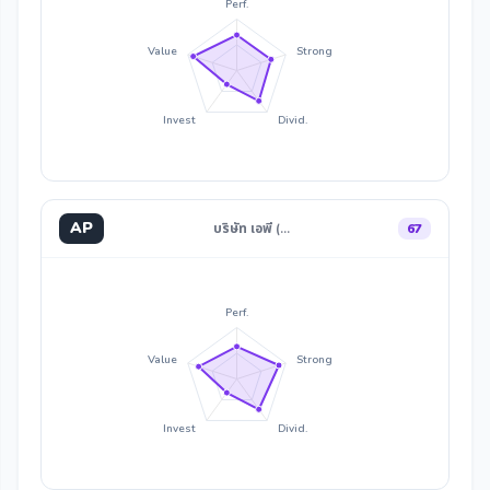
Perf.
Value
Strong
Invest
Divid.
AP
บริษัท เอพี (…
67
Perf.
Value
Strong
Invest
Divid.