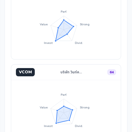
Perf.
Value
Strong
Invest
Divid.
VCOM
บริษัท วินท์ค…
64
Perf.
Value
Strong
Invest
Divid.