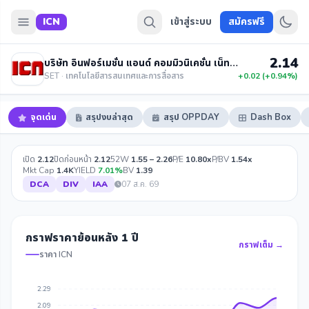
ICN
เข้าสู่ระบบ
สมัครฟรี
2.14
บริษัท อินฟอร์เมชั่น แอนด์ คอมมิวนิเคชั่น เน็ทเวิร์คส จำกัด (มหาชน)
SET · เทคโนโลยีสารสนเทศและการสื่อสาร
+0.02 (+0.94%)
จุดเด่น
สรุปงบล่าสุด
สรุป OPPDAY
Dash Box
เปิด
2.12
ปิดก่อนหน้า
2.12
52W
1.55 – 2.26
P/E
10.80x
P/BV
1.54x
Mkt Cap
1.4K
YIELD
7.01%
BV
1.39
DCA
DIV
IAA
07 ส.ค. 69
กราฟราคาย้อนหลัง 1 ปี
กราฟเต็ม →
ราคา ICN
2.29
2.09