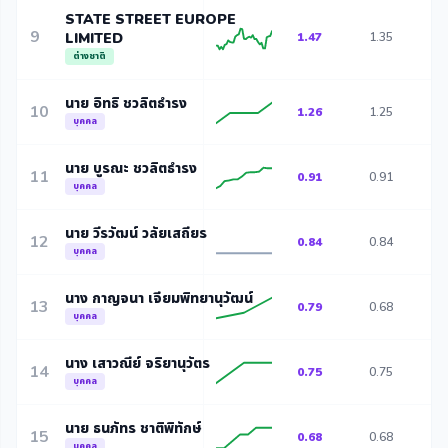
STATE STREET EUROPE
9
LIMITED
1.47
1.35
1
ต่างชาติ
นาย อิทธิ ชวลิตธำรง
10
1.26
1.25
1
บุคคล
นาย บูรณะ ชวลิตธำรง
11
0.91
0.91
0
บุคคล
นาย วีรวัฒน์ วลัยเสถียร
12
0.84
0.84
0
บุคคล
นาง กาญจนา เจียมพิทยานุวัฒน์
13
0.79
0.68
0
บุคคล
นาง เสาวณีย์ จริยานุวัตร
14
0.75
0.75
0
บุคคล
นาย ธนภัทร ชาติพิทักษ์
15
0.68
0.68
0
บุคคล