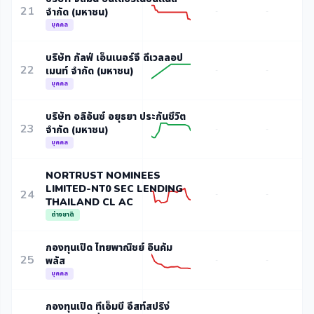
21
จำกัด (มหาชน)
-
-
บุคคล
บริษัท กัลฟ์ เอ็นเนอร์จี ดีเวลลอป
22
เมนท์ จำกัด (มหาชน)
-
-
บุคคล
บริษัท อลิอันซ์ อยุธยา ประกันชีวิต
23
จำกัด (มหาชน)
-
-
บุคคล
NORTRUST NOMINEES
LIMITED-NT0 SEC LENDING
24
-
-
THAILAND CL AC
ต่างชาติ
กองทุนเปิด ไทยพาณิชย์ อินคัม
25
พลัส
-
-
บุคคล
กองทุนเปิด ทีเอ็มบี อีสท์สปริง่