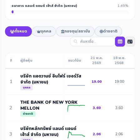
ธนาคาร แลนด์ แอนด์ เฮ้าส์ จำกัด (มหาชน)
1.49%
ทั้งหมด
บุคคล
กองทุน/สถาบัน
ต่างชาติ
21 พ.ค.
18 พ.ย.
20
#
ผู้ถือหุ้น
แนวโน้ม
2569
2568
2
บริษัท แอดวานซ์ อินโฟร์ เซอร์วิส
1
จำกัด (มหาชน)
19.00
19.00
1
บุคคล
THE BANK OF NEW YORK
2
MELLON
3.60
3.60
3
ต่างชาติ
บริษัทหลักทรัพย์ แลนด์ แอนด์
3
เฮ้าส์ จำกัด (มหาชน)
2.06
2.06
2