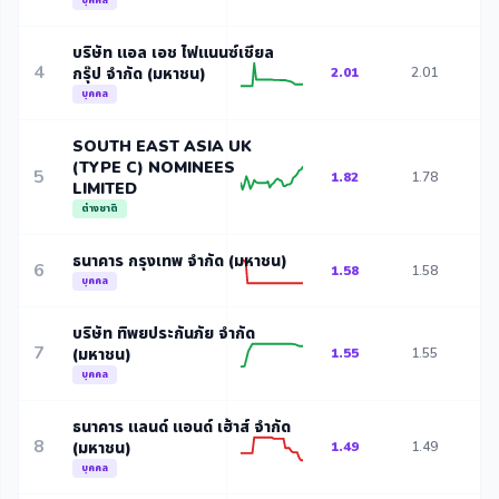
บุคคล
บริษัท แอล เอช ไฟแนนซ์เชียล
4
กรุ๊ป จำกัด (มหาชน)
2.01
2.01
2
บุคคล
SOUTH EAST ASIA UK
(TYPE C) NOMINEES
5
1.82
1.78
1
LIMITED
ต่างชาติ
ธนาคาร กรุงเทพ จำกัด (มหาชน)
6
1.58
1.58
1
บุคคล
บริษัท ทิพยประกันภัย จำกัด
7
(มหาชน)
1.55
1.55
1
บุคคล
ธนาคาร แลนด์ แอนด์ เฮ้าส์ จำกัด
8
(มหาชน)
1.49
1.49
1
บุคคล