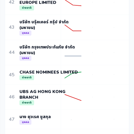
42
EUROPE LIMITED
-
-
ต่างชาติ
บริษัท บรุ๊คเคอร์ กรุ๊ป จำกัด
43
(มหาชน)
-
-
บุคคล
บริษัท กรุงเทพประกันภัย จำกัด
44
(มหาชน)
-
-
บุคคล
CHASE NOMINEES LIMITED
45
-
-
ต่างชาติ
UBS AG HONG KONG
46
BRANCH
-
-
ต่างชาติ
นาง ยุวเรศ ชูสกุล
47
-
-
-
บุคคล