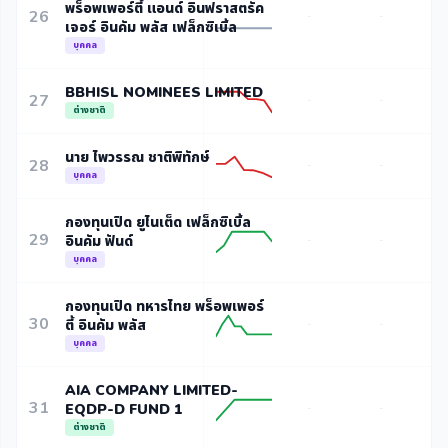
พร็อพเพอร์ตี้ แอนด์ อินฟราสตรัค
26
-
-
เจอร์ อินคัม พลัส เฟล็กซิเบิ้ล
บุคคล
BBHISL NOMINEES LIMITED
27
-
-
ต่างชาติ
นาย ไพวรรณ ชาติพิทักษ์
28
-
-
บุคคล
กองทุนเปิด ยูไนเต็ด เฟล็กซิเบิ้ล
29
อินคัม ฟันด์
-
-
บุคคล
กองทุนเปิด ทหารไทย พร็อพเพอร์
30
ตี้ อินคัม พลัส
-
-
บุคคล
AIA COMPANY LIMITED-
31
EQDP-D FUND 1
-
-
ต่างชาติ