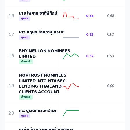
นาย ไพศาล ชาติพิทักษ์
16
0.68
0.68
0
บุคคล
นาง นฤมล โอสถานุเคราะห์
17
0.53
0.53
0
บุคคล
BNY MELLON NOMINEES
18
LIMITED
0.52
0.53
0
ต่างชาติ
NORTRUST NOMINEES
LIMITED-NTC-NT0 SEC
19
LENDING THAILAND
0.66
0
-
CLIENTS ACCOUNT
ต่างชาติ
ดร. บูรณะ ชวลิตธำรง
20
-
-
บุคคล
บริษัท จัสมิน อินเตอร์เนชั่นแนล