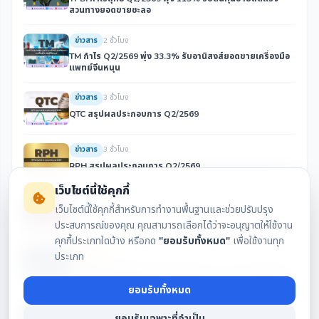
สวนทางยอดขายชะลอ
ข่าวสาร
2 ชั่วโมง
TM กำไร Q2/2569 พุ่ง 33.3% รับอานิสงส์ยอดขายเครื่องมือ
แพทย์จีนหนุน
ข่าวสาร
3 ชั่วโมง
QTC สรุปผลประกอบการ Q2/2569
ข่าวสาร
3 ชั่วโมง
RPH สรุปผลประกอบการ Q2/2569
เว็บไซต์นี้ใช้คุกกี้
ข่าวสาร
3 ชั่วโมง
เว็บไซต์นี้ใช้คุกกี้สำหรับการทำงานพื้นฐานและช่วยปรับปรุง
BKA พลิกฟื้น Q2/69 กำไรขั้นต้นดีขึ้น-คุมค่าใช้จ่ายได้ดีขึ้น
ประสบการณ์ของคุณ คุณสามารถเลือกได้ว่าจะอนุญาตให้ใช้งาน
คุกกี้ประเภทใดบ้าง หรือกด
"ยอมรับทั้งหมด"
เพื่อใช้งานทุก
ข้อมูล AIO
4 ชั่วโมง
ประเภท
ภูมิรัฐศาสตร์ตึงเครียดและเงินทุน Bitcoin ETF หนุนตลาดคริ
ปโตเช้านี้ พร้อมจับตากฎหมายกำกับดูแลและความปลอดภัย
ยอมรับทั้งหมด
ข้อมูล AIO
4 ชั่วโมง
ยอมรับเฉพาะที่จำเป็น