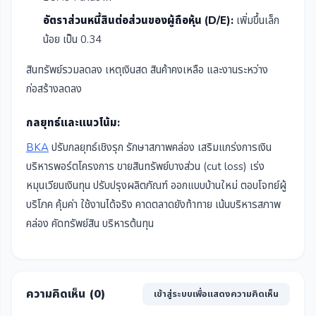
อัตราส่วนหนี้สินต่อส่วนของผู้ถือหุ้น (D/E):
เพิ่มขึ้นเล็ก
น้อย เป็น 0.34
สินทรัพย์รวมลดลง เหตุเงินสด สินค้าคงเหลือ และงานระหว่าง
ก่อสร้างลดลง
กลยุทธ์และแนวโน้ม:
BKA
ปรับกลยุทธ์เชิงรุก รักษาสภาพคล่อง เสริมแกร่งการเงิน
บริหารพอร์ตโครงการ ขายสินทรัพย์บางส่วน (cut loss) เร่ง
หมุนเวียนเงินทุน ปรับปรุงผลิตภัณฑ์ ออกแบบบ้านใหม่ ตอบโจทย์ผู้
บริโภค คุ้มค่า ใช้งานได้จริง คาดตลาดยังท้าทาย เน้นบริหารสภาพ
คล่อง คัดทรัพย์สิน บริหารต้นทุน
ความคิดเห็น (
0
)
เข้าสู่ระบบเพื่อแสดงความคิดเห็น