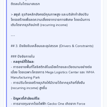
ติดลบในไตรมาสแรก
>
สรุป:
ธุรกิจหลักยังคงมีคุณภาพสูง และบริษัทกำลังปรับ
โครงสร้างเพื่อลดความเสี่ยงจากรายการพิเศษ โดยเน้นการ
เติบโตจากธุรกิจปกติ (recurring income)
---
## 3. ปัจจัยขับเคลื่อนและอุปสรรค (Drivers & Constraints)
### ปัจจัยภายใน
-
กลยุทธ์ที่ได้ผล:
- การขยายพื้นที่โลจิสติกส์ในเมืองไทยและเวียดนามอย่างต่อ
เนื่อง โดยเฉพาะโครงการ Mega Logistics Center และ WHA
Manufacturing Park
- การปรับโครงสร้างธุรกิจให้มีรายได้จากธุรกิจที่ยั่งยืน
(recurring income) สูงขึ้น
-
ปัญหาที่กำลังแก้ไข:
- การขาดทุนจากโรงไฟฟ้า Gecko One เกิดจาก Force