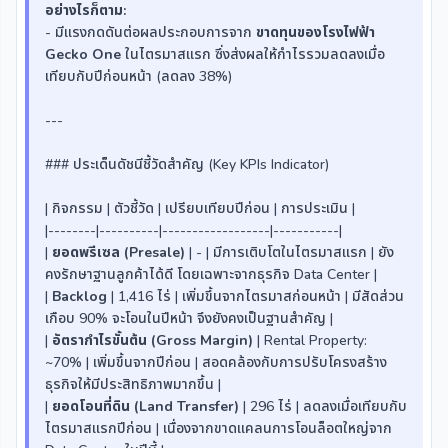
อย่างไรก็ตาม:
- มีแรงกดดันต่อผลประกอบการจาก
ขาดทุนของโรงไฟฟ้า
Gecko One
ในไตรมาสแรก ซึ่งส่งผลให้กำไรรวมลดลงเมื่อ
เทียบกับปีก่อนหน้า (ลดลง 38%)
---
### ประเด็นดัชนีชี้วัดสำคัญ (Key KPIs Indicator)
| กิจกรรม | ตัวชี้วัด | เปรียบเทียบปีก่อน | การประเมิน |
|--------|----------|------------------|-----------|
|
ยอดพรีเซล (Presale)
| - | มีการเติบโตในไตรมาสแรก | ยัง
คงรักษาฐานลูกค้าได้ดี โดยเฉพาะจากธุรกิจ Data Center |
|
Backlog
| 1,416 ไร่ | เพิ่มขึ้นจากไตรมาสก่อนหน้า | มีสัดส่วน
เกือบ 90% จะโอนในปีหน้า จึงยังคงเป็นฐานสำคัญ |
|
อัตรากำไรขั้นต้น (Gross Margin)
| Rental Property:
~70% | เพิ่มขึ้นจากปีก่อน | สอดคล้องกับการปรับโครงสร้าง
ธุรกิจให้มีประสิทธิภาพมากขึ้น |
|
ยอดโอนที่ดิน (Land Transfer)
| 296 ไร่ | ลดลงเมื่อเทียบกับ
ไตรมาสแรกปีก่อน | เนื่องจากขาดแคลนการโอนล็อตใหญ่จาก