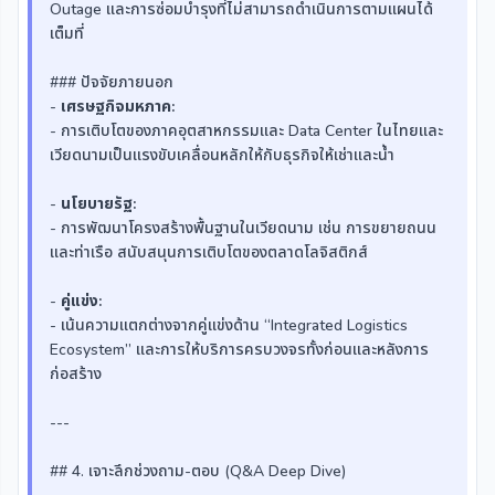
Outage และการซ่อมบำรุงที่ไม่สามารถดำเนินการตามแผนได้
เต็มที่
### ปัจจัยภายนอก
-
เศรษฐกิจมหภาค:
- การเติบโตของภาคอุตสาหกรรมและ Data Center ในไทยและ
เวียดนามเป็นแรงขับเคลื่อนหลักให้กับธุรกิจให้เช่าและน้ำ
-
นโยบายรัฐ:
- การพัฒนาโครงสร้างพื้นฐานในเวียดนาม เช่น การขยายถนน
และท่าเรือ สนับสนุนการเติบโตของตลาดโลจิสติกส์
-
คู่แข่ง:
- เน้นความแตกต่างจากคู่แข่งด้าน “Integrated Logistics
Ecosystem” และการให้บริการครบวงจรทั้งก่อนและหลังการ
ก่อสร้าง
---
## 4. เจาะลึกช่วงถาม-ตอบ (Q&A Deep Dive)