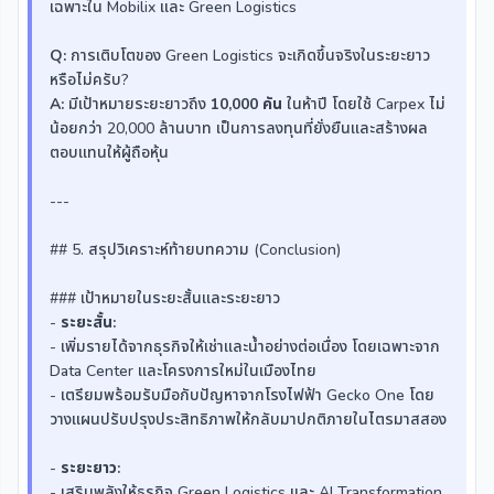
เฉพาะใน Mobilix และ Green Logistics
Q:
การเติบโตของ Green Logistics จะเกิดขึ้นจริงในระยะยาว
หรือไม่ครับ?
A:
มีเป้าหมายระยะยาวถึง
10,000 คัน
ในห้าปี โดยใช้ Carpex ไม่
น้อยกว่า 20,000 ล้านบาท เป็นการลงทุนที่ยั่งยืนและสร้างผล
ตอบแทนให้ผู้ถือหุ้น
---
## 5. สรุปวิเคราะห์ท้ายบทความ (Conclusion)
### เป้าหมายในระยะสั้นและระยะยาว
-
ระยะสั้น:
- เพิ่มรายได้จากธุรกิจให้เช่าและน้ำอย่างต่อเนื่อง โดยเฉพาะจาก
Data Center และโครงการใหม่ในเมืองไทย
- เตรียมพร้อมรับมือกับปัญหาจากโรงไฟฟ้า Gecko One โดย
วางแผนปรับปรุงประสิทธิภาพให้กลับมาปกติภายในไตรมาสสอง
-
ระยะยาว:
- เสริมพลังให้ธุรกิจ Green Logistics และ AI Transformation