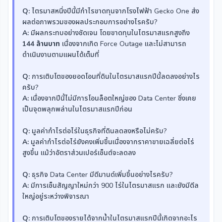
Q:
ไตรมาสหนึ่งปีนี้มีกำไรขาดทุนจากโรงไฟฟ้า Gecko One ส่ง
ผลต่อภาพรวมของผลประกอบการอย่างไรครับ?
A:
มีผลกระทบอย่างชัดเจน โดยขาดทุนในไตรมาสแรกสูงถึง
144 ล้านบาท
เนื่องจากเกิด Force Outage และไม่สามารถ
ดำเนินงานตามแผนได้เต็มที่
Q:
การเติบโตของยอดโอนที่ดินในไตรมาสแรกปีนี้ลดลงอย่างไร
ครับ?
A:
เนื่องจากปีนี้ไม่มีการโอนล็อตใหญ่ของ Data Center ซึ่งเคย
เป็นจุดพลุกพล่านในไตรมาสแรกปีก่อน
Q:
มูลค่ากำไรต่อไร่ในธุรกิจที่ดินลดลงหรือไม่ครับ?
A:
มูลค่ากำไรต่อไร่ยังคงเพิ่มขึ้นเนื่องจากราคาขายเฉลี่ยต่อไร่
สูงขึ้น แม้ว่าอัตราส่วนเปอร์เซ็นต์จะลดลง
Q:
ธุรกิจ Data Center มีดีมานด์เพิ่มขึ้นอย่างไรครับ?
A:
มีการเซ็นสัญญาใหม่กว่า 900 ไร่ในไตรมาสแรก และยังมีดีล
ใหญ่อยู่ระหว่างพิจารณา
Q:
การเติบโตของรายได้จากน้ำในไตรมาสแรกปีนี้เกิดจากอะไร