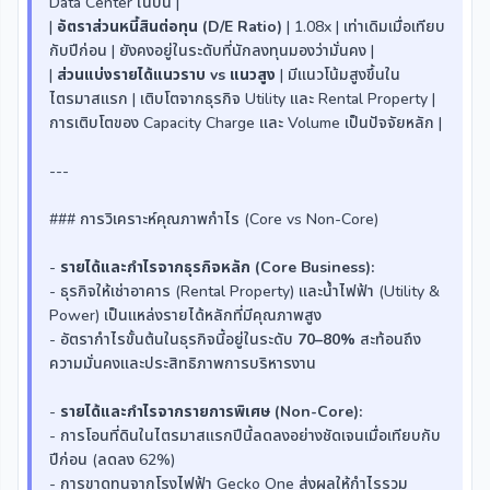
Data Center ในปีนี้ |
|
อัตราส่วนหนี้สินต่อทุน (D/E Ratio)
| 1.08x | เท่าเดิมเมื่อเทียบ
กับปีก่อน | ยังคงอยู่ในระดับที่นักลงทุนมองว่ามั่นคง |
|
ส่วนแบ่งรายได้แนวราบ vs แนวสูง
| มีแนวโน้มสูงขึ้นใน
ไตรมาสแรก | เติบโตจากธุรกิจ Utility และ Rental Property |
การเติบโตของ Capacity Charge และ Volume เป็นปัจจัยหลัก |
---
### การวิเคราะห์คุณภาพกำไร (Core vs Non-Core)
-
รายได้และกำไรจากธุรกิจหลัก (Core Business):
- ธุรกิจให้เช่าอาคาร (Rental Property) และน้ำไฟฟ้า (Utility &
Power) เป็นแหล่งรายได้หลักที่มีคุณภาพสูง
- อัตรากำไรขั้นต้นในธุรกิจนี้อยู่ในระดับ
70–80%
สะท้อนถึง
ความมั่นคงและประสิทธิภาพการบริหารงาน
-
รายได้และกำไรจากรายการพิเศษ (Non-Core):
- การโอนที่ดินในไตรมาสแรกปีนี้ลดลงอย่างชัดเจนเมื่อเทียบกับ
ปีก่อน (ลดลง 62%)
- การขาดทุนจากโรงไฟฟ้า Gecko One ส่งผลให้กำไรรวม