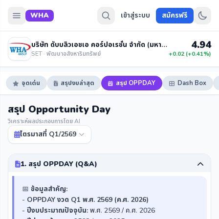
WHA
เข้าสู่ระบบ
สมัครฟรี
4.94
บริษัท ดับบลิวเอชเอ คอร์ปอเรชั่น จำกัด (มหาชน)
SET · พัฒนาอสังหาริมทรัพย์
+0.02 (+0.41%)
จุดเด่น
สรุปงบล่าสุด
สรุป OPPDAY
Dash Box
สรุป Opportunity Day
วิเคราะห์ผลประกอบการโดย AI
ไตรมาสที่ Q1/2569
1. สรุป OPPDAY (Q&A)
📅
ข้อมูลสำคัญ:
-
OPPDAY งวด Q1 พ.ศ. 2569 (ค.ศ. 2026)
-
ปีงบประมาณปัจจุบัน:
พ.ศ. 2569 / ค.ศ. 2026