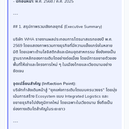
-
ปีก่อนหน้า:
พ.ศ. 2568 / ค.ศ. 2025
---
## 1. สรุปภาพรวมเชิงกลยุทธ์ (Executive Summary)
บริษัท WHA รายงานผลประกอบการไตรมาสแรกของปี พ.ศ.
2569 โดยแสดงภาพรวมทางธุรกิจที่มีความแข็งแกร่งในหลาย
มิติ โดยเฉพาะด้านโลจิสติกส์และนิคมอุตสาหกรรม ซึ่งยังคงเป็น
ฐานรากหลักของการเติบโตอย่างต่อเนื่อง โดยมีการขยายตัวของ
พื้นที่ให้เช่าและโครงการใหม่ ๆ ในเมืองไทยและเวียดนามอย่าง
ชัดเจน
จุดเปลี่ยนสำคัญ (Inflection Point):
บริษัทกำลังเดินหน้าสู่ "ยุคแห่งการเติบโตแบบครบวงจร" โดยมุ่ง
เน้นการสร้าง Ecosystem แบบ Integrated Logistics และ
ขยายธุรกิจไปยังภูมิภาคใหม่ โดยเฉพาะในเวียดนาม ซึ่งถือเป็น
ช่องทางเติบโตสำคัญในระยะยาว
---