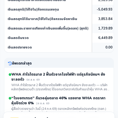
เงินสดสุทธิได้มาจากกิจกรรมดำเนินงาน
2,925.98
เงินสดสุทธิ(ใช้ไปใน)กิจกรรมลงทุน
-5,049.93
เงินสดสุทธิได้มาจาก(ใช้ไปใน)กิจกรรมจัดหาเงิน
3,853.84
เงินสดและรายการเทียบเท่าเงินสดเพิ่มขึ้น(ลดลง) (สุทธิ)
1,729.89
เงินสดต้นงวด
6,449.89
เงินสดปลายงวด
0.00
อัพเดทล่าสุด
WHA กำไรไตรมาส 2 ฟื้นตัวจากโรงไฟฟ้า แต่ธุรกิจนิคมฯ ยัง
ชะลอตัว
04 ส.ค. 69
WHA กำไรไตรมาส 2 ฟื้นตัวจากโรงไฟฟ้า แต่ธุรกิจนิคมฯ ยังชะลอตัว — บริษัท
หลักทรัพย์หยวนต้า (ประเทศไทย) ได้ออกบทวิเคราะห์ปรับคำแนะนำหุ้น WHA ลง
จาก “ซื้อ” เป็น “TRADING” โดยคงราคาเป้...
คลิกดูรายละเอียด
“โรบอทเทรด” กินวอลุ่มตลาด 46% แรงขาย WHA กดราคา
หุ้นปิดร่วง 6%
24 ก.ค. 69
ผู้สื่อข่าวรายงานว่า วันนี้ (24 ก.ค.69) ตลาดหลักทรัพย์แห่งประเทศไทย (ตลท.)
เปิดเผยข้อมูลซื้อขายรายวันผ่าน Program Trading หรือ “โปรแกรมโรบอทเท
รดดิ้ง” พบว่ามีมูลค่าซื้อจำนวน 42,0...
คลิกดูรายละเอียด