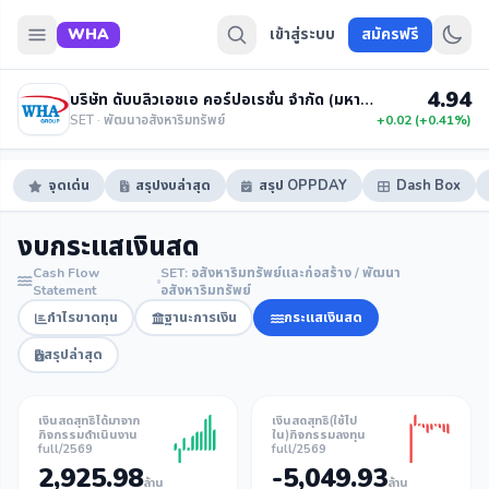
WHA
เข้าสู่ระบบ
สมัครฟรี
4.94
บริษัท ดับบลิวเอชเอ คอร์ปอเรชั่น จำกัด (มหาชน)
SET · พัฒนาอสังหาริมทรัพย์
+0.02 (+0.41%)
จุดเด่น
สรุปงบล่าสุด
สรุป OPPDAY
Dash Box
งบกระแสเงินสด
Cash Flow
SET: อสังหาริมทรัพย์และก่อสร้าง / พัฒนา
Statement
อสังหาริมทรัพย์
กำไรขาดทุน
ฐานะการเงิน
กระแสเงินสด
สรุปล่าสุด
เงินสดสุทธิได้มาจาก
เงินสดสุทธิ(ใช้ไป
กิจกรรมดำเนินงาน
ใน)กิจกรรมลงทุน
full/2569
full/2569
2,925.98
-5,049.93
ล้าน
ล้าน