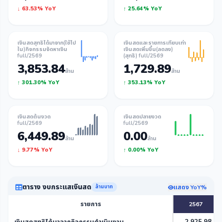
↓ 63.53% YoY
↑ 25.64% YoY
เงินสดสุทธิได้มาจาก(ใช้ไป
เงินสดและรายการเทียบเท่า
ใน)กิจกรรมจัดหาเงิน
เงินสดเพิ่มขึ้น(ลดลง)
full/2569
(สุทธิ) full/2569
3,853.84
1,729.89
ล้าน
ล้าน
↑ 301.30% YoY
↑ 353.13% YoY
เงินสดต้นงวด
เงินสดปลายงวด
full/2569
full/2569
6,449.89
0.00
ล้าน
ล้าน
↓ 9.77% YoY
↑ 0.00% YoY
ตาราง งบกระแสเงินสด
แสดง YoY%
ล้านบาท
รายการ
2567