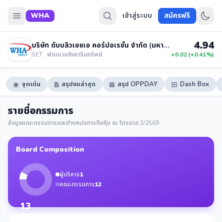
WHA
เข้าสู่ระบบ
สมัครฟรี
4.94
บริษัท ดับบลิวเอชเอ คอร์ปอเรชั่น จำกัด (มหาชน)
SET · พัฒนาอสังหาริมทรัพย์
+0.02 (+0.41%)
จุดเด่น
สรุปงบล่าสุด
สรุป OPPDAY
Dash Box
รายชื่อกรรมการ
ข้อมูลคณะกรรมการและตำแหน่งการถือหุ้น ณ ไตรมาส 3/2569
Board Composition
ผู้บริหาร
1
คณะกรรมการ
12
13
กรรมการ