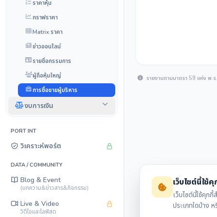
ราคาหุ้น
กราฟราคา
Matrix ราคา
ข่าวออนไลน์
รายชื่อกรรมการ
ผู้ถือหุ้นใหญ่
รายงานตามมาตรา 59 แห่ง พ.ร.บ.
การซื้อขายผู้บริหาร
งบการเงิน
PORT INT
วิเคราะห์พอร์ต
DATA / COMMUNITY
Blog & Event
เว็บไซต์นี้ใช้คุก
(บทความ&ข่าวสาร&กิจกรรม)
เว็บไซต์นี้ใช้ค
Live & Video
ประเภทใดบ้าง ห
วิดีโอและไลฟ์สด