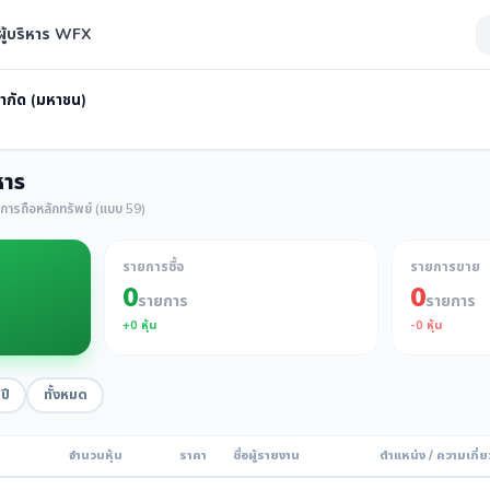
ู้บริหาร WFX
 จำกัด (มหาชน)
หาร
ารถือหลักทรัพย์ (แบบ 59)
รายการซื้อ
รายการขาย
0
0
รายการ
รายการ
+
0
หุ้น
-
0
หุ้น
ปี
ทั้งหมด
จำนวนหุ้น
ราคา
ชื่อผู้รายงาน
ตำแหน่ง / ความเกี่ย