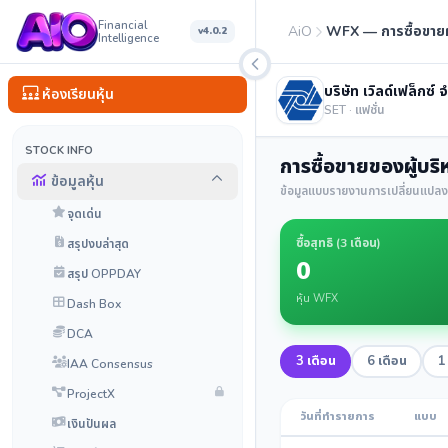
Financial
AiO
WFX — การซื้อขายผ
v4.0.2
Intelligence
บริษัท เวิลด์เฟล็กซ์
ห้องเรียนหุ้น
SET · แฟชั่น
STOCK INFO
การซื้อขายของผู้บริ
ข้อมูลหุ้น
ข้อมูลแบบรายงานการเปลี่ยนแปลงก
จุดเด่น
ซื้อสุทธิ (
3 เดือน
)
สรุปงบล่าสุด
0
สรุป OPPDAY
หุ้น WFX
Dash Box
DCA
3 เดือน
6 เดือน
1 
IAA Consensus
ProjectX
วันที่ทำรายการ
แบบ
เงินปันผล