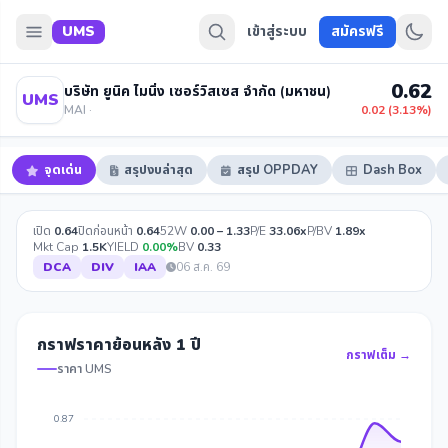
UMS
เข้าสู่ระบบ
สมัครฟรี
0.62
บริษัท ยูนิค ไมนิ่ง เซอร์วิสเซส จำกัด (มหาชน)
UMS
MAI ·
0.02 (3.13%)
จุดเด่น
สรุปงบล่าสุด
สรุป OPPDAY
Dash Box
เปิด
0.64
ปิดก่อนหน้า
0.64
52W
0.00 – 1.33
P/E
33.06x
P/BV
1.89x
Mkt Cap
1.5K
YIELD
0.00%
BV
0.33
DCA
DIV
IAA
06 ส.ค. 69
กราฟราคาย้อนหลัง 1 ปี
กราฟเต็ม →
ราคา UMS
0.87