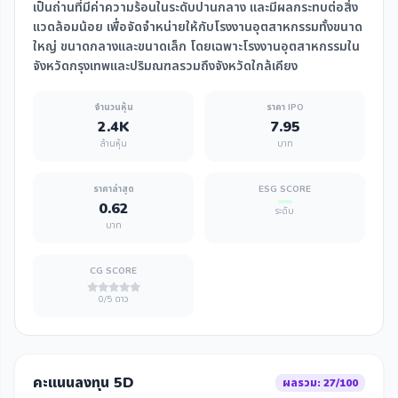
เป็นถ่านที่มีค่าความร้อนในระดับปานกลาง และมีผลกระทบต่อสิ่ง
แวดล้อมน้อย เพื่อจัดจำหน่ายให้กับโรงงานอุตสาหกรรมทั้งขนาด
ใหญ่ ขนาดกลางและขนาดเล็ก โดยเฉพาะโรงงานอุตสาหกรรมใน
จังหวัดกรุงเทพและปริมณฑลรวมถึงจังหวัดใกล้เคียง
จำนวนหุ้น
ราคา IPO
2.4K
7.95
ล้านหุ้น
บาท
ราคาล่าสุด
ESG SCORE
0.62
ระดับ
บาท
CG SCORE
0/5 ดาว
คะแนนลงทุน 5D
ผลรวม: 27/100