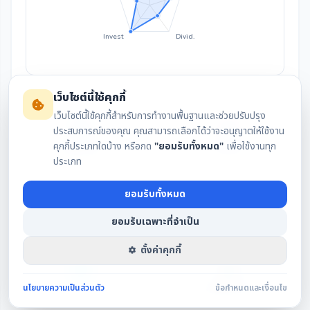
Invest
Divid.
เว็บไซต์นี้ใช้คุกกี้
เว็บไซต์นี้ใช้คุกกี้สำหรับการทำงานพื้นฐานและช่วยปรับปรุง
ประสบการณ์ของคุณ คุณสามารถเลือกได้ว่าจะอนุญาตให้ใช้งาน
คุกกี้ประเภทใดบ้าง หรือกด
"ยอมรับทั้งหมด"
เพื่อใช้งานทุก
สรุปงบล่าสุด
กราฟราคา
ประเภท
ยอมรับทั้งหมด
เงินปันผล
IAA Consensus
ยอมรับเฉพาะที่จำเป็น
ตั้งค่าคุกกี้
นโยบายความเป็นส่วนตัว
ข้อกำหนดและเงื่อนไข
DCA
รายชื่อกรรมการ