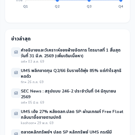
0.0B
Q1
Q2
Q3
Q4
ข่าวล่าสุด
คำอธิบายและวิเคราะห์ของฝ่ายจัดการ ไตรมาสที่ 1 สิ้นสุด
วันที่ 31 มี.ค. 2569 (เพิ่มเติมเนื้อหา)
set
• 03 ส.ค. 69
UMS พลิกขาดทุน Q2/66 รับรายได้พุ่ง 85% แต่กำไรสุทธิ
หดตัว
fin
• 26 ก.ค. 69
SEC News : สรุปแบบ 246-2 ประจำวันที่ 04 มิถุนายน
2569
set
• 05 มิ.ย. 69
UMS เด้ง 27% หลังตลท.ปลด SP-ผ่านเกณฑ์ Free Float
กลับมาซื้อขายตามปกติ
kaohoon
• 29 พ.ค. 69
ตลาดหลักทรัพย์ฯ ปลด SP หลักทรัพย์ UMS กรณีมี