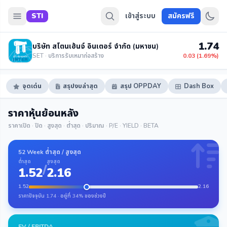
STI
เข้าสู่ระบบ
สมัครฟรี
1.74
บริษัท สโตนเฮ้นจ์ อินเตอร์ จำกัด (มหาชน)
SET · บริการรับเหมาก่อสร้าง
0.03 (1.69%)
จุดเด่น
สรุปงบล่าสุด
สรุป OPPDAY
Dash Box
ราคาหุ้นย้อนหลัง
ราคาเปิด · ปิด · สูงสุด · ต่ำสุด · ปริมาณ · P/E · YIELD · BETA
52 Week ต่ำสุด / สูงสุด
ต่ำสุด
สูงสุด
/
1.52
2.16
1.52
2.16
ราคาปัจจุบัน 1.74 · อยู่ที่ 34% ของช่วงปี
EV / EBITDA