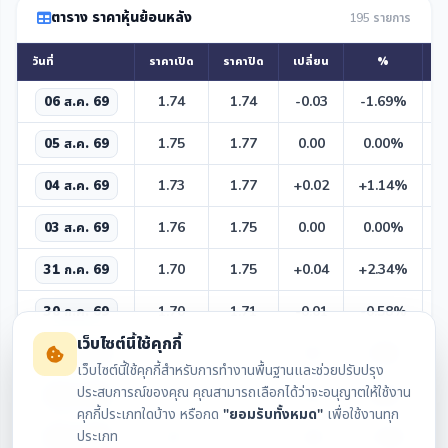
ตาราง ราคาหุ้นย้อนหลัง
195 รายการ
วันที่
ราคาเปิด
ราคาปิด
เปลี่ยน
%
สู
1
1.74
1.74
-0.03
-1.69%
06 ส.ค. 69
1
1.75
1.77
0.00
0.00%
05 ส.ค. 69
1
1.73
1.77
+0.02
+1.14%
04 ส.ค. 69
1
1.76
1.75
0.00
0.00%
03 ส.ค. 69
1
1.70
1.75
+0.04
+2.34%
31 ก.ค. 69
1
1.70
1.71
-0.01
-0.58%
30 ก.ค. 69
เว็บไซต์นี้ใช้คุกกี้
1
1.72
1.72
0.00
0.00%
27 ก.ค. 69
เว็บไซต์นี้ใช้คุกกี้สำหรับการทำงานพื้นฐานและช่วยปรับปรุง
ประสบการณ์ของคุณ คุณสามารถเลือกได้ว่าจะอนุญาตให้ใช้งาน
1
1.70
1.72
0.00
0.00%
24 ก.ค. 69
คุกกี้ประเภทใดบ้าง หรือกด
"ยอมรับทั้งหมด"
เพื่อใช้งานทุก
ประเภท
1
1.69
1.72
+0.03
+1.78%
23 ก.ค. 69