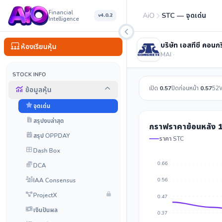
Financial
AiO
STC — จุดเด่น
v4.0.2
Intelligence
บริษัท เอสทีซี คอนก
ห้องเรียนหุ้น
MAI ·
STOCK INFO
เปิด
0.57
ปิดก่อนหน้า
0.57
52
ข้อมูลหุ้น
จุดเด่น
สรุปงบล่าสุด
กราฟราคาย้อนหลัง 1
สรุป OPPDAY
ราคา STC
Dash Box
0.66
DCA
IAA Consensus
0.56
ProjectX
0.47
เงินปันผล
0.37