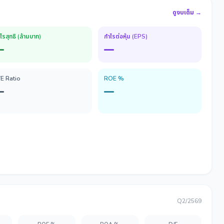
ดูงบเต็ม →
ไรสุทธิ (ล้านบาท)
กำไรต่อหุ้น (EPS)
—
—
/E Ratio
ROE %
—
—
Q2/2569