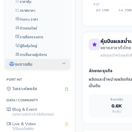
ราคาหุ้น
0.27
กราฟราคา
ส.ค. 2568
ก.ย. 2568
Matrix ราคา
ข่าวออนไลน์
รายชื่อกรรมการ
หุ้นปันผลสม่ำ
ผู้ถือหุ้นใหญ่
ขยายสาขาทั่วไทย
การซื้อขายผู้บริหาร
ผลิตและจำหน่ายผลิตภัณ
งบการเงิน
ลักษณะธุรกิจ
ผลิตและจำหน่ายผลิตภัณฑ์
PORT INT
เป็นต้น
วิเคราะห์พอร์ต
จำนวนหุ้น
DATA / COMMUNITY
0.6K
Blog & Event
ล้านหุ้น
(บทความ&ข่าวสาร&กิจกรรม)
Live & Video
วิดีโอและไลฟ์สด