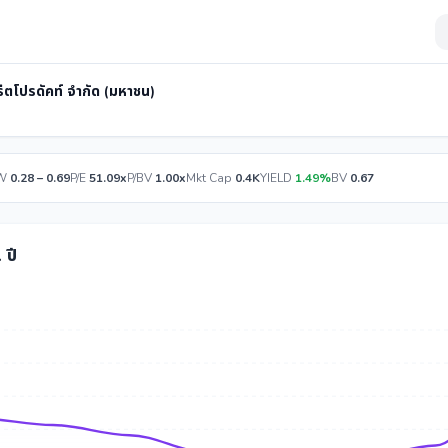
รีตโปรดัคท์ จำกัด (มหาชน)
W
0.28 – 0.69
P/E
51.09x
P/BV
1.00x
Mkt Cap
0.4K
YIELD
1.49%
BV
0.67
 ปี