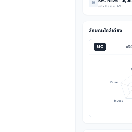
SEC News : สรุปแ
set
• 02 มิ.ย. 69
ลักษณะใกล้เคียง
MC
บริ
Value
Invest