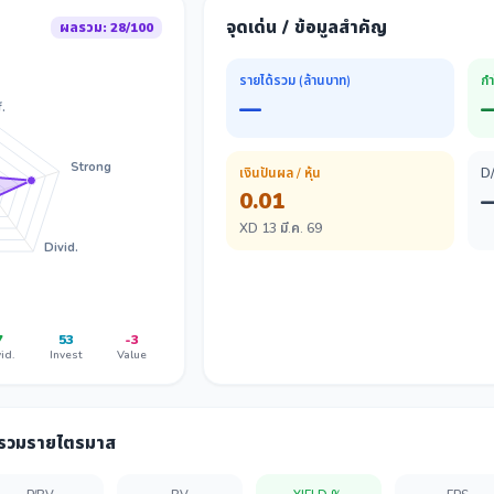
จุดเด่น / ข้อมูลสำคัญ
ผลรวม: 28/100
รายได้รวม (ล้านบาท)
กำ
—
.
Strong
เงินปันผล / หุ้น
D
0.01
XD 13 มี.ค. 69
Divid.
7
53
-3
id.
Invest
Value
ลรวมรายไตรมาส