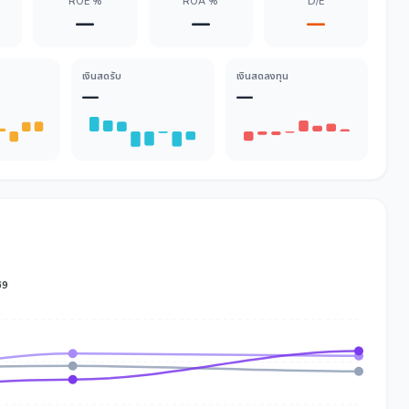
ROE %
ROA %
D/E
—
—
—
เงินสดรับ
เงินสดลงทุน
—
—
69