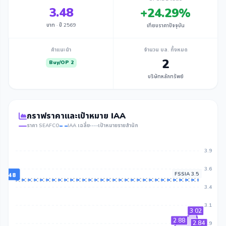
3.48
+24.29%
บาท · ปี 2569
เทียบราคาปัจจุบัน
คำแนะนำ
จำนวน บล. ทั้งหมด
2
Buy/OP 2
บริษัทหลักทรัพย์
กราฟราคาและเป้าหมาย IAA
ราคา SEAFCO
IAA เฉลี่ย
เป้าหมายรายสำนัก
3.9
3.6
FSSIA 3.5
ย: 3.48
KS 3.5
3.4
3.1
3.02
2.88
2.84
2.9