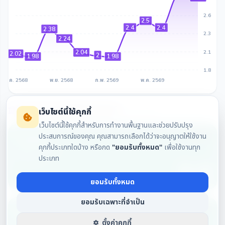
2.6
2.5
2.4
2.4
2.38
2.3
2.24
2.04
2.1
2.02
2
1.98
1.98
1.8
ส.ค. 2568
พ.ย. 2568
ก.พ. 2569
พ.ค. 2569
คำแนะนำรายบริษัทหลักทรัพย์
เว็บไซต์นี้ใช้คุกกี้
เรียงตามวันที่ล่าสุด
เว็บไซต์นี้ใช้คุกกี้สำหรับการทำงานพื้นฐานและช่วยปรับปรุง
Buy
FSSIA
ประสบการณ์ของคุณ คุณสามารถเลือกได้ว่าจะอนุญาตให้ใช้งาน
คุกกี้ประเภทใดบ้าง หรือกด
"ยอมรับทั้งหมด"
เพื่อใช้งานทุก
อัพไซด์: 25.00%
ประเภท
04/08/2569
3.5
ยอมรับทั้งหมด
ยอมรับเฉพาะที่จำเป็น
Outperform Market
KS
ตั้งค่าคุกกี้