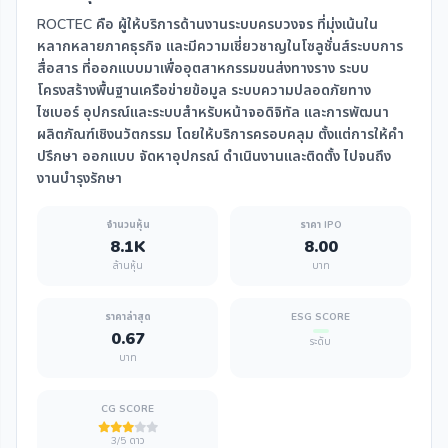
ROCTEC คือ ผู้ให้บริการด้านงานระบบครบวงจร ที่มุ่งเน้นใน
หลากหลายภาคธุรกิจ และมีความเชี่ยวชาญในโซลูชั่นส์ระบบการ
สื่อสาร ที่ออกแบบมาเพื่ออุตสาหกรรมขนส่งทางราง ระบบ
โครงสร้างพื้นฐานเครือข่ายข้อมูล ระบบความปลอดภัยทาง
ไซเบอร์ อุปกรณ์และระบบสำหรับหน้าจอดิจิทัล และการพัฒนา
ผลิตภัณฑ์เชิงนวัตกรรม โดยให้บริการครอบคลุม ตั้งแต่การให้คำ
ปรึกษา ออกแบบ จัดหาอุปกรณ์ ดำเนินงานและติดตั้ง ไปจนถึง
งานบำรุงรักษา
จำนวนหุ้น
ราคา IPO
8.1K
8.00
ล้านหุ้น
บาท
ราคาล่าสุด
ESG SCORE
0.67
ระดับ
บาท
CG SCORE
3/5 ดาว