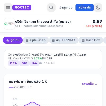
ROCTEC
เข้าสู่ระบบ
สมัครฟรี
0.67
บริษัท ร็อคเทค โกลบอล จำกัด (มหาชน)
SET · เทคโนโลยีสารสนเทศและการสื่อสาร
0.02 (2.90%)
จุดเด่น
สรุปงบล่าสุด
สรุป OPPDAY
Dash Box
เปิด
0.69
ปิดก่อนหน้า
0.69
52W
0.51 – 0.81
P/E
11.43x
P/BV
1.18x
Mkt Cap
5.4K
YIELD
2.75%
BV
0.57
DCA
DIV
IAA
07 ส.ค. 69
กราฟราคาย้อนหลัง 1 ปี
กราฟเต็ม →
ราคา ROCTEC
0.79
0.71