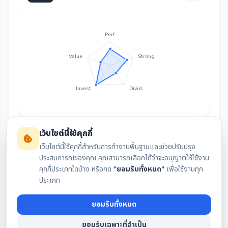
Perf.
Value
Strong
Invest
Divid.
เว็บไซต์นี้ใช้คุกกี้
เว็บไซต์นี้ใช้คุกกี้สำหรับการทำงานพื้นฐานและช่วยปรับปรุง
ประสบการณ์ของคุณ คุณสามารถเลือกได้ว่าจะอนุญาตให้ใช้งาน
คุกกี้ประเภทใดบ้าง หรือกด
"ยอมรับทั้งหมด"
เพื่อใช้งานทุก
สรุปงบล่าสุด
กราฟราคา
ประเภท
ยอมรับทั้งหมด
เงินปันผล
IAA Consensus
ยอมรับเฉพาะที่จำเป็น