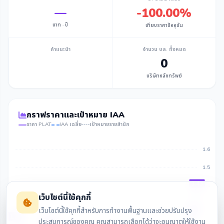
—
-100.00%
บาท · ปี
เทียบราคาปัจจุบัน
คำแนะนำ
จำนวน บล. ทั้งหมด
0
บริษัทหลักทรัพย์
กราฟราคาและเป้าหมาย IAA
ราคา PLAT
IAA เฉลี่ย
เป้าหมายรายสำนัก
1.6
1.5
1.43
1.4
เว็บไซต์นี้ใช้คุกกี้
1.3
เว็บไซต์นี้ใช้คุกกี้สำหรับการทำงานพื้นฐานและช่วยปรับปรุง
1.3
1.27
1.25
ประสบการณ์ของคุณ คุณสามารถเลือกได้ว่าจะอนุญาตให้ใช้งาน