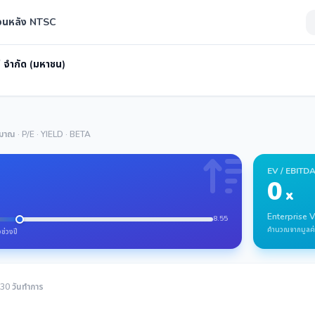
้อนหลัง NTSC
ซี จำกัด (มหาชน)
ปริมาณ · P/E · YIELD · BETA
EV / EBITD
0
x
Enterprise 
8.55
คำนวณจากมูลค่
ช่วงปี
 30 วันทำการ