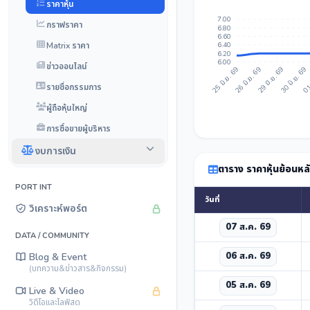
ราคาหุ้น
7.00
กราฟราคา
6.80
6.60
Matrix ราคา
6.40
6.20
6.00
ข่าวออนไลน์
26 มิ.ย. 69
29 มิ.ย. 69
30 มิ.ย. 69
01
25 มิ.ย. 69
รายชื่อกรรมการ
ผู้ถือหุ้นใหญ่
การซื้อขายผู้บริหาร
งบการเงิน
ตาราง ราคาหุ้นย้อนหล
PORT INT
วันที่
วิเคราะห์พอร์ต
07 ส.ค. 69
DATA / COMMUNITY
06 ส.ค. 69
Blog & Event
(บทความ&ข่าวสาร&กิจกรรม)
05 ส.ค. 69
Live & Video
วิดีโอและไลฟ์สด