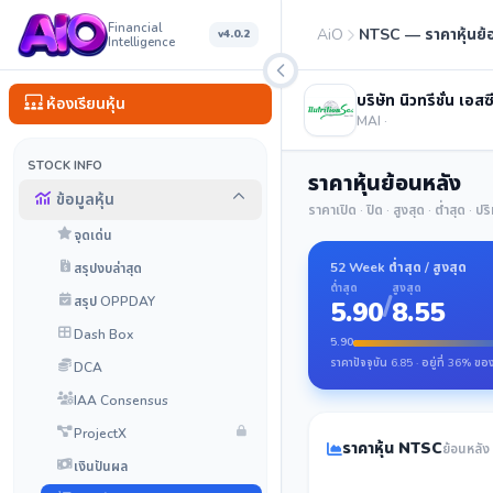
Financial
AiO
NTSC — ราคาหุ้นย
v4.0.2
Intelligence
บริษัท นิวทรีชั่น เอส
ห้องเรียนหุ้น
MAI ·
STOCK INFO
ราคาหุ้นย้อนหลัง
ข้อมูลหุ้น
ราคาเปิด · ปิด · สูงสุด · ต่ำสุด · 
จุดเด่น
52 Week ต่ำสุด / สูงสุด
สรุปงบล่าสุด
ต่ำสุด
สูงสุด
/
สรุป OPPDAY
5.90
8.55
Dash Box
5.90
ราคาปัจจุบัน 6.85 · อยู่ที่ 36% ของ
DCA
IAA Consensus
ProjectX
ราคาหุ้น NTSC
ย้อนหลัง
เงินปันผล