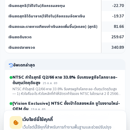
เงินสดสุทธิ(ใช้ไปใน)กิจกรรมลงทุน
-22.70
เงินสดสุทธิได้มาจาก(ใช้ไปใน)กิจกรรมจัดหาเงิน
-19.37
เงินสดและรายการเทียบเท่าเงินสดเพิ่มขึ้น(ลดลง) (สุทธิ)
81.66
เงินสดต้นงวด
259.67
เงินสดปลายงวด
340.89
อัพเดทล่าสุด
NTSC กำไรสุทธิ Q2/66 หาย 33.8% รับเศรษฐกิจโลกชะลอ-
ต้นทุนวัตถุดิบสูง
25 ก.ค. 69
NTSC กำไรสุทธิ Q2/66 หาย 33.8% รับเศรษฐกิจโลกชะลอ-ต้นทุนวัตถุดิบสูง
— 1) หัวใจคืออะไร หัวใจหลักที่ทำให้อัตรากำไรของ NTSC ในไตรมาส 2 ปี 2566
ปรับลดลงอย่างมีนัยสำคัญ คือ รายได้รวม...
คลิกดูรายละเอียด
[Vision Exclusive] NTSC ตั้งเป้าโตสองหลัก ชูโรงงานใหม่-
OEM ดัน
19 ก.ค. 69
ดร.พัชร์ เอกปัญญาสกุล ประธานเจ้าหน้าที่บริหาร บริษัท นิวทรีชั่น เอสซี จำกัด
เว็บไซต์นี้ใช้คุกกี้
(มหาชน) หรือ NTSC ผู้นำเข้า ผลิต และจัดจำหน่ายวัตถุดิบ สารปรุงแต่ง และ
วัตถุเจือปนในอาหารคนและอาหารสัต...
คลิกดูรายละเอียด
เว็บไซต์นี้ใช้คุกกี้สำหรับการทำงานพื้นฐานและช่วยปรับปรุง
NTSC กำไรไตรมาส 1 โตสวนกระแส! แม้รายได้ลด แต่บริหาร