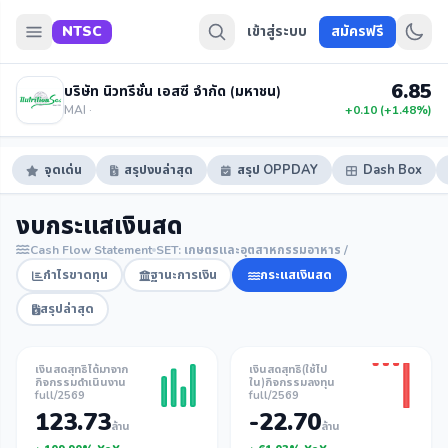
NTSC
เข้าสู่ระบบ
สมัครฟรี
6.85
บริษัท นิวทรีชั่น เอสซี จำกัด (มหาชน)
MAI ·
+0.10 (+1.48%)
จุดเด่น
สรุปงบล่าสุด
สรุป OPPDAY
Dash Box
งบกระแสเงินสด
Cash Flow Statement
SET: เกษตรและอุตสาหกรรมอาหาร /
กำไรขาดทุน
ฐานะการเงิน
กระแสเงินสด
สรุปล่าสุด
เงินสดสุทธิได้มาจาก
เงินสดสุทธิ(ใช้ไป
กิจกรรมดำเนินงาน
ใน)กิจกรรมลงทุน
full/2569
full/2569
123.73
-22.70
ล้าน
ล้าน