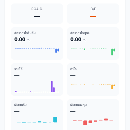
ROA %
D/E
—
—
อัตรากำไรขั้นต้น
อัตรากำไรสุทธิ
0.00
0.00
%
%
รายได้
กำไร
—
—
เงินสดรับ
เงินสดลงทุน
—
—