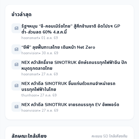
ข่าวล่าสุด
รัฐฯหนุน “อี-คอมเมิร์ซไทย” สู้ศึกข้ามชาติ อัดโปรฯ GP
ต่ำ-ส่วนลด 60% 4.ส.ค.นี้
hoonsmart
• 01 ส.ค. 69
“ซีพี” ลุยฟื้นทะเลไทย เดินหน้า Net Zero
hoonvision
• 30 ก.ค. 69
NEX คว้าสิทธิ์ขาย SINOTRUK ยักษ์รถบรรทุกไฟฟ้าจีน ปัก
หมุดรุกตลาดไทย
hoonsmart
• 27 ก.ค. 69
NEX คว้าดีล SINOTRUK ขึ้นแท่นตัวแทนจำหน่ายรถ
บรรทุกไฟฟ้าในไทย
thunhoon
• 27 ก.ค. 69
NEX คว้าดีล SINOTRUK ขายรถบรรทุก EV อัพพอร์ต
hoonvision
• 27 ก.ค. 69
ลักษณะใกล้เคียง
คะแนน 5D ใกล้เคียงกัน