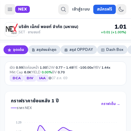
NEX
เข้าสู่ระบบ
สมัครฟรี
1.01
บริษัท เน็กซ์ พอยท์ จำกัด (มหาชน)
SET · ยานยนต์
+0.01 (+1.00%)
จุดเด่น
สรุปงบล่าสุด
สรุป OPPDAY
Dash Box
เปิด
0.99
ปิดก่อนหน้า
1.00
52W
0.77 – 1.48
P/E
-100.00x
P/BV
1.44x
Mkt Cap
6.0K
YIELD
0.00%
BV
0.70
DCA
DIV
IAA
07 ส.ค. 69
กราฟราคาย้อนหลัง 1 ปี
กราฟเต็ม →
ราคา NEX
1.29