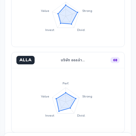
Value
Strong
Invest
Divid.
ALLA
บริษัท ออลล่า…
68
Perf.
Value
Strong
Invest
Divid.