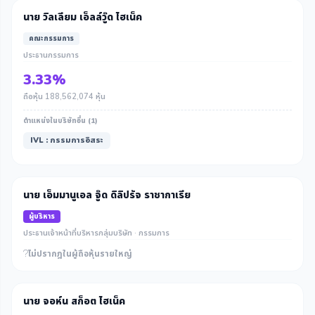
นาย วิลเลียม เอ็ลล์วู๊ด ไฮเน็ค
คณะกรรมการ
ประธานกรรมการ
3.33%
ถือหุ้น 188,562,074 หุ้น
ตำแหน่งในบริษัทอื่น (1)
IVL : กรรมการอิสระ
นาย เอ็มมานูเอล จู๊ด ดิลิปรัจ ราชากาเรีย
ผู้บริหาร
ประธานเจ้าหน้าที่บริหารกลุ่มบริษัท · กรรมการ
ไม่ปรากฎในผู้ถือหุ้นรายใหญ่
นาย จอห์น สก็อต ไฮเน็ค