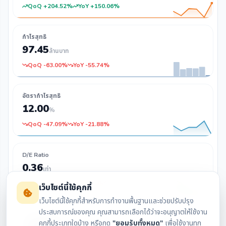
QoQ +204.52%
YoY +150.06%
กำไรสุทธิ
97.45
ล้านบาท
QoQ -63.00%
YoY -55.74%
อัตรากำไรสุทธิ
12.00
%
QoQ -47.09%
YoY -21.88%
D/E Ratio
0.36
เท่า
QoQ -12.20%
YoY -43.75%
เว็บไซต์นี้ใช้คุกกี้
เว็บไซต์นี้ใช้คุกกี้สำหรับการทำงานพื้นฐานและช่วยปรับปรุง
ประสบการณ์ของคุณ คุณสามารถเลือกได้ว่าจะอนุญาตให้ใช้งาน
กระแสเงินสด
คุกกี้ประเภทใดบ้าง หรือกด
"ยอมรับทั้งหมด"
เพื่อใช้งานทุก