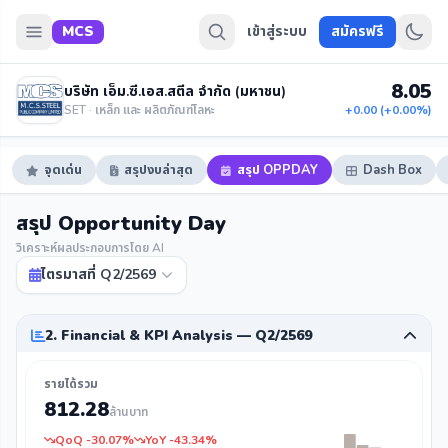
MCS
เข้าสู่ระบบ
สมัครฟรี
8.05
บริษัท เอ็ม.ซี.เอส.สตีล จำกัด (มหาชน)
SET · เหล็ก และ ผลิตภัณฑ์โลหะ
+0.00 (+0.00%)
จุดเด่น
สรุปงบล่าสุด
สรุป OPPDAY
Dash Box
สรุป Opportunity Day
วิเคราะห์ผลประกอบการโดย AI
ไตรมาสที่ Q2/2569
2. Financial & KPI Analysis — Q2/2569
รายได้รวม
812.28
ล้านบาท
QoQ -30.07%
YoY -43.34%